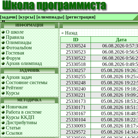
[задачи]
[курсы]
[олимпиады]
[регистрация]
ИНФОРМАЦИЯ
О школе
« Назад
Правила
ID
Дата
Олимпиады
25330524
06.08.2026 0:57:
Фотоальбом
25330523
06.08.2026 0:56:
Гостевая
Форум
25330522
06.08.2026 0:56:
Архив олимпиад
25330518
06.08.2026 0:49:
25330257
05.08.2026 19:26:
ЗАДАЧНИК
25330255
05.08.2026 19:25:
Архив задач
Состояние системы
25330248
05.08.2026 19:22:
Рейтинг
25330240
05.08.2026 19:18:
Курсы
25330221
05.08.2026 19:09:
МЕТОДИЧКА
25330173
05.08.2026 18:53:
Новичкам
25330171
05.08.2026 18:51:
Работа в системе
25330167
05.08.2026 18:48:
Курсы ККДП
25330104
05.08.2026 18:22:
Дистрибутивы
25330093
05.08.2026 18:17:
Статьи
25329572
05.08.2026 14:34:
Ссылки