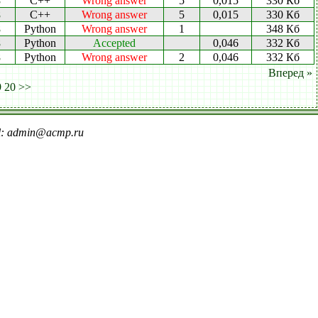
8
C++
Wrong answer
5
0,015
330 Кб
8
C++
Wrong answer
5
0,015
330 Кб
8
Python
Wrong answer
1
348 Кб
8
Python
Accepted
0,046
332 Кб
8
Python
Wrong answer
2
0,046
332 Кб
Вперед »
9
20
>>
il: admin@acmp.ru