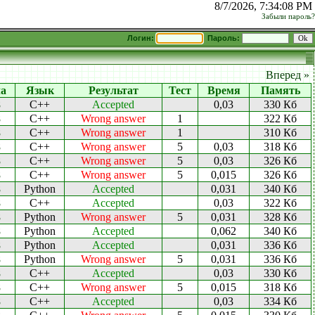
8/7/2026, 7:34:08 PM
Забыли пароль?
Логин:
Пароль:
Вперед »
ча
Язык
Результат
Тест
Время
Память
8
C++
Accepted
0,03
330 Кб
8
C++
Wrong answer
1
322 Кб
8
C++
Wrong answer
1
310 Кб
8
C++
Wrong answer
5
0,03
318 Кб
8
C++
Wrong answer
5
0,03
326 Кб
8
C++
Wrong answer
5
0,015
326 Кб
8
Python
Accepted
0,031
340 Кб
8
C++
Accepted
0,03
322 Кб
8
Python
Wrong answer
5
0,031
328 Кб
8
Python
Accepted
0,062
340 Кб
8
Python
Accepted
0,031
336 Кб
8
Python
Wrong answer
5
0,031
336 Кб
8
C++
Accepted
0,03
330 Кб
8
C++
Wrong answer
5
0,015
318 Кб
8
C++
Accepted
0,03
334 Кб