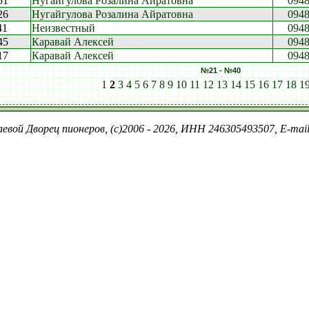
51
Нугайгулова Розалина Айратовна
094
26
Нугайгулова Розалина Айратовна
094
41
Неизвестный
094
45
Каравай Алексей
094
17
Каравай Алексей
094
№21 - №40
1
2
3
4
5
6
7
8
9
10
11
12
13
14
15
16
17
18
1
евой Дворец пионеров, (c)2006 - 2026, ИНН 246305493507, E-ma