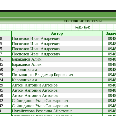
СОСТОЯНИЕ СИСТЕМЫ
№21 - №40
Автор
Зада
38
Поспелов Иван Андреевич
094
55
Поспелов Иван Андреевич
094
25
Поспелов Иван Андреевич
094
57
Поспелов Иван Андреевич
094
31
Бараканов Алим
094
45
Бараканов Алим
094
59
Каролинка а а
094
29
Потылицын Владимир Борисович
094
24
Каролинка а а
094
29
Антон Антонин Антонов
094
35
Антон Антонин Антонов
094
59
Антон Антонин Антонов
094
32
Сайпидинов Умар Санжарович
094
42
Сайпидинов Умар Санжарович
094
41
Нугайгулова Розалина Айратовна
094