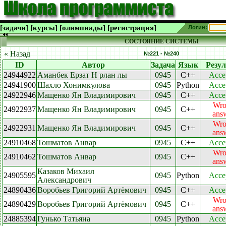
[задачи]
[курсы]
[олимпиады]
[регистрация]
Логин:
СОСТОЯНИЕ СИСТЕМЫ
« Назад
№221 - №240
ID
Автор
Задача
Язык
Резул
24944922
Аманбек Ерзат Н рлан лы
0945
C++
Acce
24941900
Шахло Хонимкулова
0945
Python
Acce
24922946
Мащенко Ян Владимирович
0945
C++
Acce
Wro
24922937
Мащенко Ян Владимирович
0945
C++
ans
Wro
24922931
Мащенко Ян Владимирович
0945
C++
ans
24910468
Тошматов Анвар
0945
C++
Acce
Wro
24910462
Тошматов Анвар
0945
C++
ans
Казаков Михаил
24905595
0945
Python
Acce
Александрович
24890436
Воробьев Григорий Артёмович
0945
C++
Acce
Wro
24890429
Воробьев Григорий Артёмович
0945
C++
ans
24885394
Гунько Татьяна
0945
Python
Acce