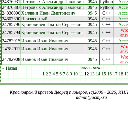
24876931
Петровых Александр Павлович
0945
Python
Acce
24876887
Петровых Александр Павлович
0945
Python
Acce
24838090
Халявин Иван Дмитриевич
0945
C++
Acce
24807390
Неизвестный
0945
C++
Acce
24785796
Кривовичев Платон Сергеевич
0945
C++
Acce
Wro
24785794
Кривовичев Платон Сергеевич
0945
C++
ans
24782915
Иванов Иван Иванович
0945
C++
Acce
Wro
24782911
Иванов Иван Иванович
0945
C++
ans
Wro
24782908
Иванов Иван Иванович
0945
C++
ans
« Назад
№221 - №240
1
2
3
4
5
6
7
8
9
10
11
12
13
14
15
16
17
18
1
Красноярский краевой Дворец пионеров, (c)2006 - 2026, ИНН
admin@acmp.ru