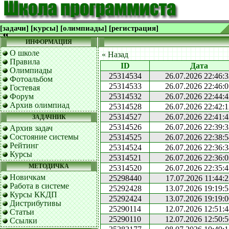
[задачи]
[курсы]
[олимпиады]
[регистрация]
ИНФОРМАЦИЯ
О школе
« Назад
Правила
ID
Дата
Олимпиады
25314534
26.07.2026 22:46:
Фотоальбом
25314533
26.07.2026 22:46:
Гостевая
Форум
25314532
26.07.2026 22:44:
Архив олимпиад
25314528
26.07.2026 22:42:
25314527
26.07.2026 22:41:
ЗАДАЧНИК
25314526
26.07.2026 22:39:
Архив задач
Состояние системы
25314525
26.07.2026 22:38:
Рейтинг
25314524
26.07.2026 22:36:
Курсы
25314521
26.07.2026 22:36:
МЕТОДИЧКА
25314520
26.07.2026 22:35:
Новичкам
25298440
17.07.2026 11:44:2
Работа в системе
25292428
13.07.2026 19:19:
Курсы ККДП
25292424
13.07.2026 19:19:
Дистрибутивы
25290114
12.07.2026 12:51:
Статьи
25290110
12.07.2026 12:50:
Ссылки