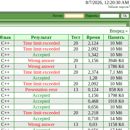
8/7/2026, 12:20:30 AM
Забыли пароль?
Логин:
Пароль:
Вперед »
Язык
Результат
Тест
Время
Память
C++
Time limit exceeded
20
2,124
10 Мб
C++
Time limit exceeded
20
2,092
10 Мб
C++
Accepted
1,342
10 Мб
C++
Wrong answer
20
1,156
3946 Кб
C++
Wrong answer
1
1786 Кб
C++
Time limit exceeded
20
2,374
7,1 Мб
C++
Accepted
1,28
10 Мб
C++
Time limit exceeded
20
2,092
10 Мб
C++
Presentation error
13
0,124
858 Кб
C++
Accepted
1,156
1798 Кб
C++
Accepted
0,468
1918 Кб
C++
Accepted
0,656
10 Мб
C++
Time limit exceeded
20
2,218
10 Мб
C++
Accepted
0,718
14 Мб
C++
Wrong answer
13
0,03
1158 Кб