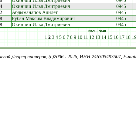
18
Окинчиц Илья Дмитриевич
0945
14
Окинчиц Илья Дмитриевич
0945
12
Абдыманапов Адилет
0945
58
Рубан Максим Владимирович
0945
58
Окинчиц Илья Дмитриевич
0945
№21 - №40
1
2
3
4
5
6
7
8
9
10
11
12
13
14
15
16
17
18
1
евой Дворец пионеров, (c)2006 - 2026, ИНН 246305493507, E-ma