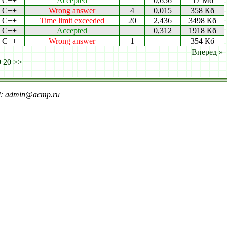
C++
Accepted
0,656
17 Мб
C++
Wrong answer
4
0,015
358 Кб
C++
Time limit exceeded
20
2,436
3498 Кб
C++
Accepted
0,312
1918 Кб
C++
Wrong answer
1
354 Кб
Вперед »
9
20
>>
il: admin@acmp.ru