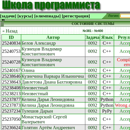
[задачи]
[курсы]
[олимпиады]
[регистрация]
Логин:
СОСТОЯНИЕ СИСТЕМЫ
« Назад
№381 - №400
ID
Автор
Задача
Язык
Резул
25240834
Белов Александр
0092
C++
Acce
Кузнецов Владимир
25240753
0092
C++
Acce
Константинович
Кузнецов Владимир
Compil
25240728
0092
C++
Константинович
err
25240167
Олина
0092
C++
Acce
25238646
Кузнечина Варвара Ильинична
0092
C++
Acce
25238643
Давлетова Диана Бахтияровна
0092
C++
Acce
25238408
Неизвестный
0092
C++
Acce
25238213
Неизвестный
0092
C++
Acce
25237877
Келина Дарья Леонидовна
0092
Python
Acce
25237873
Келина Дарья Леонидовна
0092
Python
Wrong 
25237234
Тулешов Дарын
0092
PyPy
Acce
Монастырский Сергей
25237050
0092
C++
Acce
Валерьевич
25236624
Голятин Артём Андреевич
0092
C++
Acce