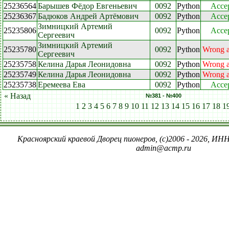
25236564
Барышев Фёдор Евгеньевич
0092
Python
Acce
25236367
Бадюков Андрей Артёмович
0092
Python
Acce
Зимницкий Артемий
25235806
0092
Python
Acce
Сергеевич
Зимницкий Артемий
25235780
0092
Python
Wrong 
Сергеевич
25235758
Келина Дарья Леонидовна
0092
Python
Wrong 
25235749
Келина Дарья Леонидовна
0092
Python
Wrong 
25235738
Еремеева Ева
0092
Python
Acce
« Назад
№381 - №400
1
2
3
4
5
6
7
8
9
10
11
12
13
14
15
16
17
18
1
Красноярский краевой Дворец пионеров, (c)2006 - 2026, ИНН
admin@acmp.ru