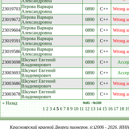
Александровна
Перова Варвара
23019703
0890
C++
Wrong a
Александровна
Перова Варвара
23019672
0890
C++
Wrong a
Александровна
Перова Варвара
23019604
0890
C++
Wrong a
Александровна
Перова Варвара
23019591
0890
C++
Wrong a
Александровна
Перова Варвара
23019586
0890
C++
Wrong a
Александровна
Шкумат Евгений
23003698
0890
C++
Accep
Владимирович
Шкумат Евгений
23003693
0890
C++
Accep
Владимирович
Шкумат Евгений
23003686
0890
C++
Wrong a
Владимирович
Шкумат Евгений
23003678
0890
C++
Wrong a
Владимирович
« Назад
№81 - №100
1
2
3
4
5
6
7
8
9
10
11
12
13
14
15
16
17
18
1
Красноярский краевой Дворец пионеров, (c)2006 - 2026, ИНН