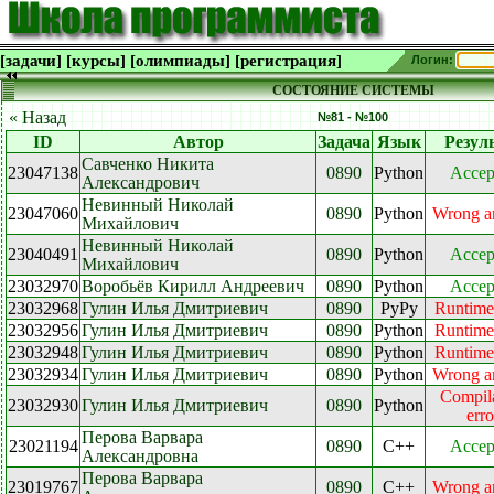
[задачи]
[курсы]
[олимпиады]
[регистрация]
Логин:
СОСТОЯНИЕ СИСТЕМЫ
« Назад
№81 - №100
ID
Автор
Задача
Язык
Резул
Савченко Никита
23047138
0890
Python
Accep
Александрович
Невинный Николай
23047060
0890
Python
Wrong a
Михайлович
Невинный Николай
23040491
0890
Python
Accep
Михайлович
23032970
Воробьёв Кирилл Андреевич
0890
Python
Accep
23032968
Гулин Илья Дмитриевич
0890
PyPy
Runtime
23032956
Гулин Илья Дмитриевич
0890
Python
Runtime
23032948
Гулин Илья Дмитриевич
0890
Python
Runtime
23032934
Гулин Илья Дмитриевич
0890
Python
Wrong a
Compil
23032930
Гулин Илья Дмитриевич
0890
Python
erro
Перова Варвара
23021194
0890
C++
Accep
Александровна
Перова Варвара
23019767
0890
C++
Wrong a