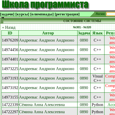
[задачи]
[курсы]
[олимпиады]
[регистрация]
Логин:
СОСТОЯНИЕ СИСТЕМЫ
« Назад
№301 - №320
ID
Автор
Задача
Язык
Резу
Wr
14976209
Андреевас Андрион Андрионо
0890
C++
an
Wr
14974456
Андреевас Андрион Андрионо
0890
C++
an
Wr
14974401
Андреевас Андрион Андрионо
0890
C++
an
Wr
14973225
Андреевас Андрион Андрионо
0890
C++
an
Visual
Compi
14973193
Андреевас Андрион Андрионо
0890
C++
er
Compi
14973192
Андреевас Андрион Андрионо
0890
C++
er
Wr
14973155
Андреевас Андрион Андрионо
0890
C++
an
14722339
Сёмина Анна Алексеевна
0890
Python
Acc
Wr
14722297
Сёмина Анна Алексеевна
0890
Python
an