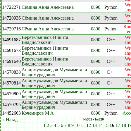
Wr
14722271
Сёмина Анна Алексеевна
0890
Python
an
Wr
14720936
Сёмина Анна Алексеевна
0890
Python
an
Run
14720716
Сёмина Анна Алексеевна
0890
Python
er
Веретельников Никита
Wr
14691687
0890
C++
Владиславович
an
Веретельников Никита
Wr
14691673
0890
C++
Владиславович
an
Веретельников Никита
Wr
14691640
0890
C++
Владиславович
an
Аширмухаммедов Мухамметали
Wr
14570838
0890
C++
Бердимурадович
an
Аширмухаммедов Мухамметали
Wr
14570814
0890
C++
Бердимурадович
an
Аширмухаммедов Мухамметали
Wr
14570809
0890
C++
Бердимурадович
an
Аширмухаммедов Мухамметали
Wr
14570795
0890
C++
Бердимурадович
an
14452663
Кочемиров М А
0890
Python
Acc
« Назад
№301 - №320
1
2
3
4
5
6
7
8
9
10
11
12
13
14
15
16
17
18
1