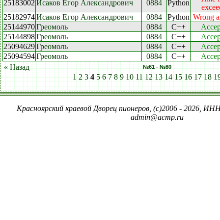
25183002
Исаков Егор Александрович
0884
Python
excee
25182974
Исаков Егор Александрович
0884
Python
Wrong a
25144970
Греомоль
0884
C++
Accep
25144898
Греомоль
0884
C++
Accep
25094629
Греомоль
0884
C++
Accep
25094594
Греомоль
0884
C++
Accep
« Назад
№61 - №80
1
2
3
4
5
6
7
8
9
10
11
12
13
14
15
16
17
18
1
Красноярский краевой Дворец пионеров, (c)2006 - 2026, ИНН
admin@acmp.ru