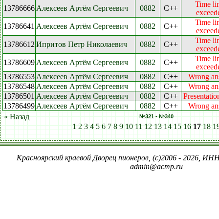
Time li
13786666
Алексеев Артём Сергеевич
0882
C++
exceed
Time li
13786641
Алексеев Артём Сергеевич
0882
C++
exceed
Time li
13786612
Ипритов Петр Николаевич
0882
C++
exceed
Time li
13786609
Алексеев Артём Сергеевич
0882
C++
exceed
13786553
Алексеев Артём Сергеевич
0882
C++
Wrong an
13786548
Алексеев Артём Сергеевич
0882
C++
Wrong an
13786501
Алексеев Артём Сергеевич
0882
C++
Presentatio
13786499
Алексеев Артём Сергеевич
0882
C++
Wrong an
« Назад
№321 - №340
1
2
3
4
5
6
7
8
9
10
11
12
13
14
15
16
17
18
1
Красноярский краевой Дворец пионеров, (c)2006 - 2026, ИНН
admin@acmp.ru