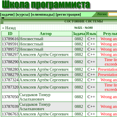
[задачи]
[курсы]
[олимпиады]
[регистрация]
Логин:
СОСТОЯНИЕ СИСТЕМЫ
« Назад
№321 - №340
ID
Автор
Задача
Язык
Резуль
13789616
Неизвестный
0882
C++
Wrong an
13789591
Неизвестный
0882
C++
Wrong an
13789572
Неизвестный
0882
C++
Wrong an
13788297
Алексеев Артём Сергеевич
0882
C++
Wrong an
Time li
13788290
Алексеев Артём Сергеевич
0882
C++
exceed
13788280
Алексеев Артём Сергеевич
0882
C++
Presentatio
13788279
Алексеев Артём Сергеевич
0882
C++
Presentatio
13787324
Алексеев Артём Сергеевич
0882
C++
Wrong an
Time li
13787320
Алексеев Артём Сергеевич
0882
C++
exceed
Сыздыков Тимур
13787050
0882
C++
Wrong an
Асылханович
Сыздыков Тимур
13787039
0882
C++
Wrong an
Асылханович
13786763
Алексеев Артём Сергеевич
0882
C++
Wrong an