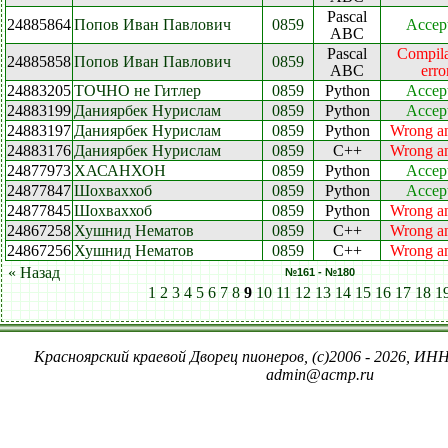
Pascal
24885864
Попов Иван Павлович
0859
Accep
ABC
Pascal
Compila
24885858
Попов Иван Павлович
0859
ABC
erro
24883205
ТОЧНО не Гитлер
0859
Python
Accep
24883199
Даниярбек Нурислам
0859
Python
Accep
24883197
Даниярбек Нурислам
0859
Python
Wrong a
24883176
Даниярбек Нурислам
0859
C++
Wrong a
24877973
ХАСАНХОН
0859
Python
Accep
24877847
Шохваххоб
0859
Python
Accep
24877845
Шохваххоб
0859
Python
Wrong a
24867258
Хушнид Нематов
0859
C++
Wrong a
24867256
Хушнид Нематов
0859
C++
Wrong a
« Назад
№161 - №180
1
2
3
4
5
6
7
8
9
10
11
12
13
14
15
16
17
18
1
Красноярский краевой Дворец пионеров, (c)2006 - 2026, ИНН
admin@acmp.ru