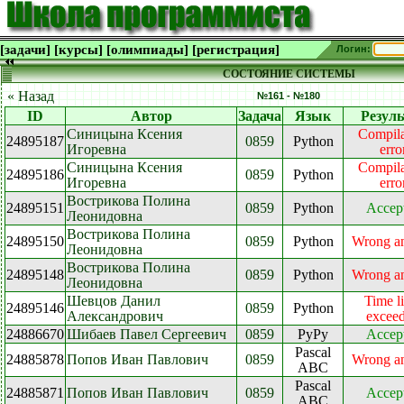
[задачи]
[курсы]
[олимпиады]
[регистрация]
Логин:
СОСТОЯНИЕ СИСТЕМЫ
« Назад
№161 - №180
ID
Автор
Задача
Язык
Резуль
Синицына Ксения
Compila
24895187
0859
Python
Игоревна
erro
Синицына Ксения
Compila
24895186
0859
Python
Игоревна
erro
Вострикова Полина
24895151
0859
Python
Accep
Леонидовна
Вострикова Полина
24895150
0859
Python
Wrong a
Леонидовна
Вострикова Полина
24895148
0859
Python
Wrong a
Леонидовна
Шевцов Данил
Time l
24895146
0859
Python
Александрович
excee
24886670
Шибаев Павел Сергеевич
0859
PyPy
Accep
Pascal
24885878
Попов Иван Павлович
0859
Wrong a
ABC
Pascal
24885871
Попов Иван Павлович
0859
Accep
ABC