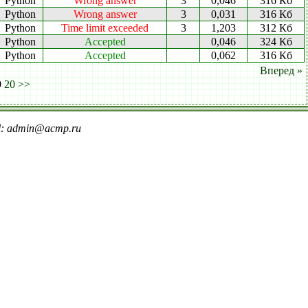
Python
Wrong answer
3
0,046
316 Кб
Python
Wrong answer
3
0,031
316 Кб
Python
Time limit exceeded
3
1,203
312 Кб
Python
Accepted
0,046
324 Кб
Python
Accepted
0,062
316 Кб
Вперед »
9
20
>>
il: admin@acmp.ru