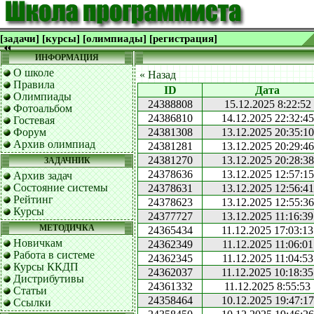
[задачи]
[курсы]
[олимпиады]
[регистрация]
ИНФОРМАЦИЯ
О школе
« Назад
Правила
ID
Дата
Олимпиады
24388808
15.12.2025 8:22:52
Фотоальбом
24386810
14.12.2025 22:32:45
Гостевая
Форум
24381308
13.12.2025 20:35:10
Архив олимпиад
24381281
13.12.2025 20:29:46
24381270
13.12.2025 20:28:38
ЗАДАЧНИК
24378636
13.12.2025 12:57:15
Архив задач
Состояние системы
24378631
13.12.2025 12:56:41
Рейтинг
24378623
13.12.2025 12:55:36
Курсы
24377727
13.12.2025 11:16:39
МЕТОДИЧКА
24365434
11.12.2025 17:03:13
Новичкам
24362349
11.12.2025 11:06:01
Работа в системе
24362345
11.12.2025 11:04:53
Курсы ККДП
24362037
11.12.2025 10:18:35
Дистрибутивы
24361332
11.12.2025 8:55:53
Статьи
24358464
10.12.2025 19:47:17
Ссылки