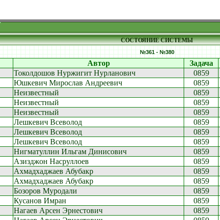
СОСТОЯНИЕ СИСТЕМЫ
№361 - №380
Автор
Задача
Токолдошов Нуржигит Нурланович
0859
Юшкевич Мирослав Андреевич
0859
Неизвестный
0859
Неизвестный
0859
Неизвестный
0859
Лешкевич Всеволод
0859
Лешкевич Всеволод
0859
Лешкевич Всеволод
0859
Нигматуллин Ильгам Динисович
0859
Азизджон Насруллоев
0859
Ахмадхаджаев Абубакр
0859
Ахмадхаджаев Абубакр
0859
Бозоров Муродали
0859
Кусанов Имран
0859
Нагаев Арсен Эрнестович
0859