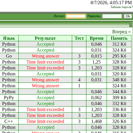
8/7/2026, 4:05:17 PM
Забыли пароль?
Логин:
Пароль:
Вперед »
Язык
Результат
Тест
Время
Память
Python
Accepted
0,046
312 Кб
Python
Accepted
0,031
324 Кб
Go
Wrong answer
3
0,015
295 Кб
Python
Time limit exceeded
3
1,25
328 Кб
Python
Time limit exceeded
3
1,203
328 Кб
Python
Accepted
0,031
320 Кб
Python
Wrong answer
4
0,031
348 Кб
Python
Wrong answer
1
324 Кб
Python
Accepted
0,046
344 Кб
PyPy
Accepted
0,062
309 Кб
Python
Accepted
0,046
332 Кб
Python
Time limit exceeded
3
1,203
336 Кб
Python
Time limit exceeded
3
1,203
328 Кб
C++
Time limit exceeded
3
1,468
326 Кб
Python
Accepted
0,046
328 Кб