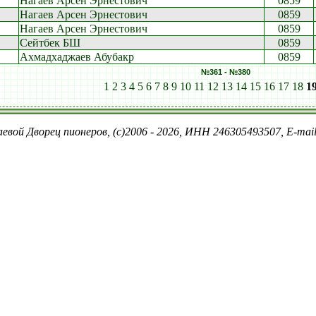
Нагаев Арсен Эрнестович
0859
Нагаев Арсен Эрнестович
0859
Нагаев Арсен Эрнестович
0859
Сейтбек БШ
0859
Ахмадхаджаев Абубакр
0859
№361 - №380
1
2
3
4
5
6
7
8
9
10
11
12
13
14
15
16
17
18
1
евой Дворец пионеров, (c)2006 - 2026, ИНН 246305493507, E-ma