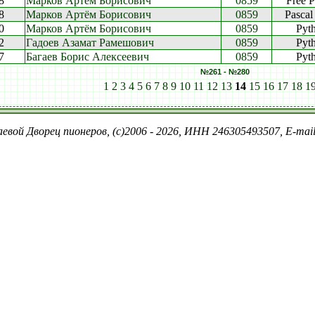
8
Марков Артём Борисович
0859
Free P
8
Марков Артём Борисович
0859
Pasca
0
Марков Артём Борисович
0859
Pyt
2
Гадоев Азамат Рамешович
0859
Pyt
7
Багаев Борис Алексеевич
0859
Pyt
№261 - №280
1
2
3
4
5
6
7
8
9
10
11
12
13
14
15
16
17
18
1
евой Дворец пионеров, (c)2006 - 2026, ИНН 246305493507, E-ma