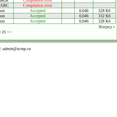
ascal
Compilation error
l ABC
Compilation error
hon
Accepted
0,046
328 Кб
hon
Accepted
0,046
332 Кб
hon
Accepted
0,046
328 Кб
Вперед »
9
20
>>
il: admin@acmp.ru