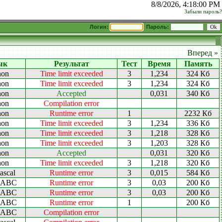
8/8/2026, 4:18:00 PM
Забыли пароль?
Логин:
Пароль:
Вперед »
ык
Результат
Тест
Время
Память
hon
Time limit exceeded
3
1,234
324 Кб
hon
Time limit exceeded
3
1,234
324 Кб
hon
Accepted
0,031
340 Кб
hon
Compilation error
hon
Runtime error
1
2232 Кб
hon
Time limit exceeded
3
1,234
336 Кб
hon
Time limit exceeded
3
1,218
328 Кб
hon
Time limit exceeded
3
1,203
328 Кб
hon
Accepted
0,031
320 Кб
hon
Time limit exceeded
3
1,218
320 Кб
ascal
Runtime error
3
0,015
584 Кб
l ABC
Runtime error
3
0,03
200 Кб
l ABC
Runtime error
3
0,03
200 Кб
l ABC
Runtime error
1
200 Кб
l ABC
Compilation error