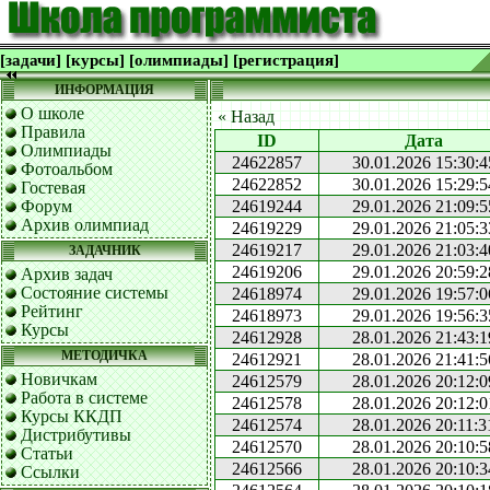
[задачи]
[курсы]
[олимпиады]
[регистрация]
ИНФОРМАЦИЯ
О школе
« Назад
Правила
ID
Дата
Олимпиады
24622857
30.01.2026 15:30:4
Фотоальбом
24622852
30.01.2026 15:29:5
Гостевая
Форум
24619244
29.01.2026 21:09:5
Архив олимпиад
24619229
29.01.2026 21:05:3
24619217
29.01.2026 21:03:4
ЗАДАЧНИК
24619206
29.01.2026 20:59:2
Архив задач
Состояние системы
24618974
29.01.2026 19:57:0
Рейтинг
24618973
29.01.2026 19:56:3
Курсы
24612928
28.01.2026 21:43:1
МЕТОДИЧКА
24612921
28.01.2026 21:41:5
Новичкам
24612579
28.01.2026 20:12:0
Работа в системе
24612578
28.01.2026 20:12:0
Курсы ККДП
24612574
28.01.2026 20:11:3
Дистрибутивы
24612570
28.01.2026 20:10:5
Статьи
24612566
28.01.2026 20:10:3
Ссылки