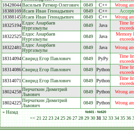
18428044
Васильев Ратмир Олегович
0849
C++
Wrong an
18388169
Исаев Иван Геннадьевич
0849
C++
Accept
18388145
Исаев Иван Геннадьевич
0849
C++
Wrong an
Елдос Анарбаев
Time li
18325194
0849
Java
Нургазыулы
exceed
Елдос Анарбаев
Memory l
18322525
0849
Java
Нургазыулы
exceed
Елдос Анарбаев
18322481
0849
Java
Wrong an
Нургазыулы
Time li
18314094
Свирид Егор Павлович
0849
PyPy
exceed
Time li
18314086
Свирид Егор Павлович
0849
Python
exceed
Time li
18314071
Свирид Егор Павлович
0849
Python
exceed
Перчаткин Димитрий
18024258
0849
Python
Wrong an
Львович
Перчаткин Димитрий
18024225
0849
Python
Wrong an
Львович
« Назад
№601 - №620
<<
21
22
23
24
25
26
27
28
29
30
31
32
33
34
35
36