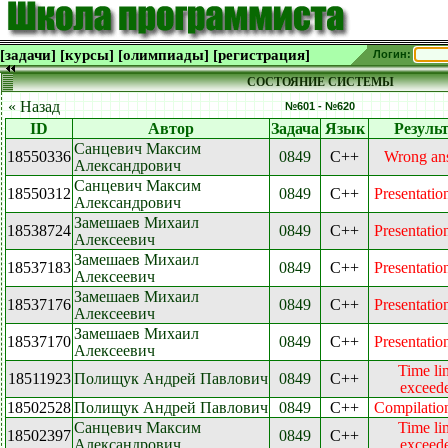
[задачи]
[курсы]
[олимпиады]
[регистрация]
Логин:
СОСТОЯНИЕ СИСТЕМЫ
« Назад
№601 - №620
ID
Автор
Задача
Язык
Резуль
Санцевич Максим
18550336
0849
C++
Wrong an
Александрович
Санцевич Максим
18550312
0849
C++
Presentation
Александрович
Замешаев Михаил
18538724
0849
C++
Presentation
Алексеевич
Замешаев Михаил
18537183
0849
C++
Presentation
Алексеевич
Замешаев Михаил
18537176
0849
C++
Presentation
Алексеевич
Замешаев Михаил
18537170
0849
C++
Presentation
Алексеевич
Time li
18511923
Полищук Андрей Павлович
0849
C++
exceed
18502528
Полищук Андрей Павлович
0849
C++
Compilation
Санцевич Максим
Time li
18502397
0849
C++
Александрович
exceed