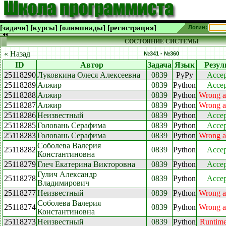
[задачи]
[курсы]
[олимпиады]
[регистрация]
Логин:
СОСТОЯНИЕ СИСТЕМЫ
« Назад
№341 - №360
ID
Автор
Задача
Язык
Резул
25118290
Луковкина Олеся Алексеевна
0839
PyPy
Accep
25118289
Алжир
0839
Python
Accep
25118288
Алжир
0839
Python
Wrong a
25118287
Алжир
0839
Python
Wrong a
25118286
Неизвестный
0839
Python
Accep
25118285
Головань Серафима
0839
Python
Accep
25118283
Головань Серафима
0839
Python
Wrong a
Соболева Валерия
25118282
0839
Python
Accep
Константиновна
25118279
Глеч Екатерина Викторовна
0839
Python
Accep
Гулич Александр
25118278
0839
Python
Accep
Владимирович
25118277
Неизвестный
0839
Python
Wrong a
Соболева Валерия
25118274
0839
Python
Wrong a
Константиновна
25118273
Неизвестный
0839
Python
Runtime