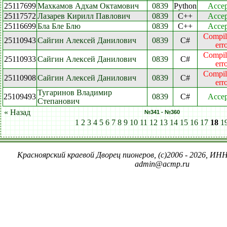
25117699
Махкамов Адхам Октамович
0839
Python
Accep
25117572
Лазарев Кирилл Павлович
0839
C++
Accep
25116699
Бла Бле Блю
0839
C++
Accep
Compil
25110943
Сайгин Алексей Данилович
0839
C#
err
Compil
25110933
Сайгин Алексей Данилович
0839
C#
err
Compil
25110908
Сайгин Алексей Данилович
0839
C#
err
Тугаринов Владимир
25109493
0839
C#
Accep
Степанович
« Назад
№341 - №360
1
2
3
4
5
6
7
8
9
10
11
12
13
14
15
16
17
18
1
Красноярский краевой Дворец пионеров, (c)2006 - 2026, ИНН
admin@acmp.ru