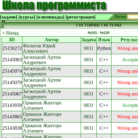
[задачи]
[курсы]
[олимпиады]
[регистрация]
Логин:
СОСТОЯНИЕ СИСТЕМЫ
« Назад
№101 - №120
ID
Автор
Задача
Язык
Результ
Филатов Юрий
25159272
0831
Python
Wrong an
Алексеевич
Загжецкий Артем
25145083
0831
C++
Accept
Андреевич
Загжецкий Артем
25145074
0831
C++
Wrong an
Андреевич
Загжецкий Артем
25145070
0831
C++
Wrong an
Андреевич
Загжецкий Артем
25145067
0831
C++
Wrong an
Андреевич
Орманов Жанторе
25143939
0831
C++
Accept
Алтаевич
Орманов Жанторе
25143865
0831
C++
Wrong an
Алтаевич
Орманов Жанторе
25143838
0831
C++
Wrong an
Алтаевич
Орманов Жанторе