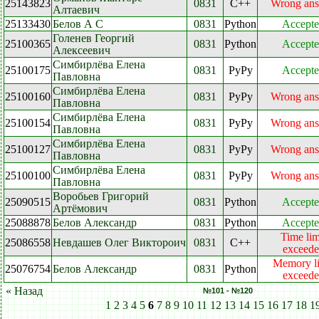
25143823
0831
C++
Wrong an
Алтаевич
25133430
Белов А С
0831
Python
Accept
Голенев Георгий
25100365
0831
Python
Accept
Алексеевич
Симбирлёва Елена
25100175
0831
PyPy
Accept
Павловна
Симбирлёва Елена
25100160
0831
PyPy
Wrong an
Павловна
Симбирлёва Елена
25100154
0831
PyPy
Wrong an
Павловна
Симбирлёва Елена
25100127
0831
PyPy
Wrong an
Павловна
Симбирлёва Елена
25100100
0831
PyPy
Wrong an
Павловна
Воробьев Григорий
25090515
0831
Python
Accept
Артёмович
25088878
Белов Александр
0831
Python
Accept
Time lim
25086558
Невдашев Олег Виктороич
0831
C++
exceed
Memory li
25076754
Белов Александр
0831
Python
exceed
« Назад
№101 - №120
1
2
3
4
5
6
7
8
9
10
11
12
13
14
15
16
17
18
1