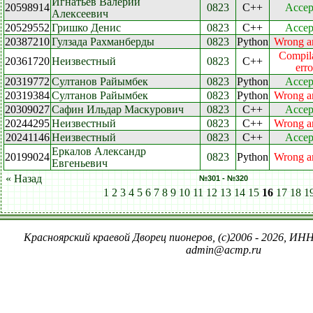
Игнатьев Валерий
20598914
0823
C++
Accep
Алексеевич
20529552
Гришко Денис
0823
C++
Accep
20387210
Гулзада Рахманберды
0823
Python
Wrong a
Compil
20361720
Неизвестный
0823
C++
erro
20319772
Султанов Райымбек
0823
Python
Accep
20319384
Султанов Райымбек
0823
Python
Wrong a
20309027
Сафин Ильдар Маскурович
0823
C++
Accep
20244295
Неизвестный
0823
C++
Wrong a
20241146
Неизвестный
0823
C++
Accep
Еркалов Александр
20199024
0823
Python
Wrong a
Евгеньевич
« Назад
№301 - №320
1
2
3
4
5
6
7
8
9
10
11
12
13
14
15
16
17
18
1
Красноярский краевой Дворец пионеров, (c)2006 - 2026, ИНН
admin@acmp.ru