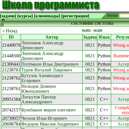
[задачи]
[курсы]
[олимпиады]
[регистрация]
Логин:
СОСТОЯНИЕ СИСТЕМЫ
« Назад
№301 - №320
ID
Автор
Задача
Язык
Резул
Липенков Александр
21449076
0823
Python
Wrong a
Денисович
Липенков Александр
21448500
0823
Python
Runtime
Денисович
21300441
Потёмкин Илья Дмитриевич
0823
Python
Accep
21238763
Туров Виталий Лаврович
0823
Python
Wrong a
Кутузов Анемподист
21238762
0823
Python
Wrong a
Егорович
Нелидов Домнин
21238761
0823
Python
Wrong a
Ювеналиевич
Лоскутов Прохор
20951584
0823
C++
Accep
Александрович
Compil
20742157
Кулебакин мирон олегович
0823
C++
erro
20739057
Чеснов Илья Игоревич
0823
C++
Accep
20698784
Федоров Максим Андреевич
0823
C++
Accep