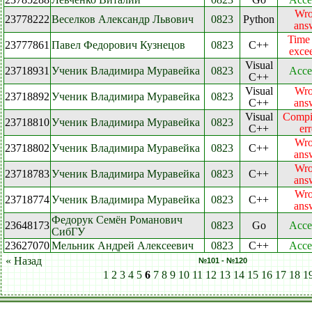
Wr
23778222
Веселков Александр Львович
0823
Python
ans
Time 
23777861
Павел Федорович Кузнецов
0823
C++
exce
Visual
23718931
Ученик Владимира Муравейка
0823
Acce
C++
Visual
Wr
23718892
Ученик Владимира Муравейка
0823
C++
ans
Visual
Compi
23718810
Ученик Владимира Муравейка
0823
C++
err
Wr
23718802
Ученик Владимира Муравейка
0823
C++
ans
Wr
23718783
Ученик Владимира Муравейка
0823
C++
ans
Wr
23718774
Ученик Владимира Муравейка
0823
C++
ans
Федорук Семён Романович
23648173
0823
Go
Acce
СибГУ
23627070
Мельник Андрей Алексеевич
0823
C++
Acce
« Назад
№101 - №120
1
2
3
4
5
6
7
8
9
10
11
12
13
14
15
16
17
18
1