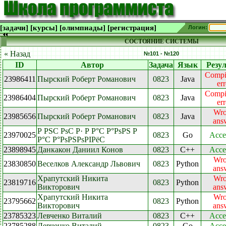
[задачи]
[курсы]
[олимпиады]
[регистрация]
Логин:
СОСТОЯНИЕ СИСТЕМЫ
« Назад
№101 - №120
ID
Автор
Задача
Язык
Резу
Compi
23986411
Пырский Роберт Романович
0823
Java
err
Compi
23986404
Пырский Роберт Романович
0823
Java
err
Wr
23985656
Пырский Роберт Романович
0823
Java
ans
Р РЅС РѕС Р· Р Р°С Р°РѕРЅ Р
23970025
0823
Go
Acce
Р°С Р°РѕРЅРѕРІРёС
23898945
Данкакон Даниил Конов
0823
C++
Acce
Wr
23830850
Веселков Александр Львович
0823
Python
ans
Храпутский Никита
Wr
23819716
0823
Python
Викторович
ans
Храпутский Никита
Wr
23795662
0823
Python
Викторович
ans
23785323
Левченко Виталий
0823
C++
Acce
23785288
Левченко Виталий
0823
Go
Acce