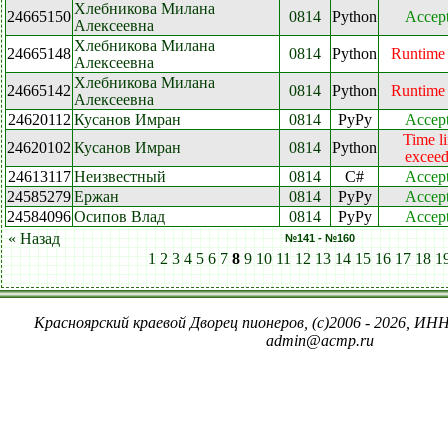
Хлебникова Милана
24665150
0814
Python
Accep
Алексеевна
Хлебникова Милана
24665148
0814
Python
Runtime 
Алексеевна
Хлебникова Милана
24665142
0814
Python
Runtime 
Алексеевна
24620112
Кусанов Имран
0814
PyPy
Accep
Time li
24620102
Кусанов Имран
0814
Python
excee
24613117
Неизвестный
0814
C#
Accep
24585279
Ержан
0814
PyPy
Accep
24584096
Осипов Влад
0814
PyPy
Accep
« Назад
№141 - №160
1
2
3
4
5
6
7
8
9
10
11
12
13
14
15
16
17
18
1
Красноярский краевой Дворец пионеров, (c)2006 - 2026, ИНН
admin@acmp.ru