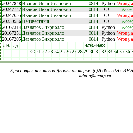
20247848
Иванов Иван Иванович
0814
Python
Wrong a
20247747
Иванов Иван Иванович
0814
C++
Accep
20247655
Иванов Иван Иванович
0814
C++
Wrong a
20230586
Неизвестный
0814
C++
Accep
20167314
Давлатов Зикриолло
0814
Python
Accep
20167251
Давлатов Зикриолло
0814
Python
Wrong a
20167205
Давлатов Зикриолло
0814
Python
Wrong a
« Назад
№781 - №800
<<
21
22
23
24
25
26
27
28
29
30
31
32
33
34
35
36
Красноярский краевой Дворец пионеров, (c)2006 - 2026, ИНН
admin@acmp.ru