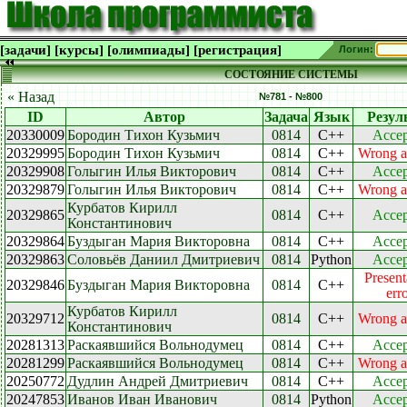
[задачи]
[курсы]
[олимпиады]
[регистрация]
Логин:
СОСТОЯНИЕ СИСТЕМЫ
« Назад
№781 - №800
ID
Автор
Задача
Язык
Резул
20330009
Бородин Тихон Кузьмич
0814
C++
Accep
20329995
Бородин Тихон Кузьмич
0814
C++
Wrong a
20329908
Голыгин Илья Викторович
0814
C++
Accep
20329879
Голыгин Илья Викторович
0814
C++
Wrong a
Курбатов Кирилл
20329865
0814
C++
Accep
Константинович
20329864
Буздыган Мария Викторовна
0814
C++
Accep
20329863
Соловьёв Даниил Дмитриевич
0814
Python
Accep
Present
20329846
Буздыган Мария Викторовна
0814
C++
err
Курбатов Кирилл
20329712
0814
C++
Wrong a
Константинович
20281313
Раскаявшийся Вольнодумец
0814
C++
Accep
20281299
Раскаявшийся Вольнодумец
0814
C++
Wrong a
20250772
Дудлин Андрей Дмитриевич
0814
C++
Accep
20247853
Иванов Иван Иванович
0814
Python
Accep