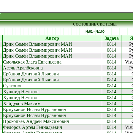
СОСТОЯНИЕ СИСТЕМЫ
№81 - №100
Автор
Задача
Я
Дрик Семён Владимирович МАИ
0814
P
Дрик Семён Владимирович МАИ
0814
P
Дрик Семён Владимирович МАИ
0814
P
Смольская Злата Евгеньевна
0814
Vis
Асель Аралбековна
0814
P
Ербанов Дмитрий Львович
0814
Ербанов Дмитрий Львович
0814
Султонов
0814
Хушнид Нематов
0814
Хушнид Нематов
0814
Хайдуков Максим
0814
Ермуханов Ислам Нурланович
0814
Ермуханов Ислам Нурланович
0814
Прокопьев Андрей Максимович
0814
Федоров Артём Геннадьевич
0814
Vis