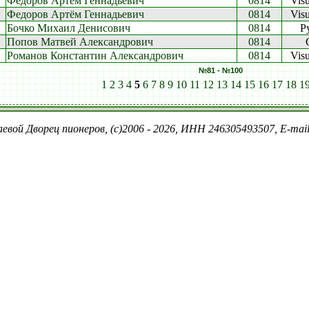
Федоров Артём Геннадьевич
0814
Vis
Федоров Артём Геннадьевич
0814
Vis
Бочко Михаил Денисович
0814
P
Попов Матвей Александрович
0814
Романов Константин Александрович
0814
Vis
№81 - №100
1
2
3
4
5
6
7
8
9
10
11
12
13
14
15
16
17
18
1
евой Дворец пионеров, (c)2006 - 2026, ИНН 246305493507, E-ma