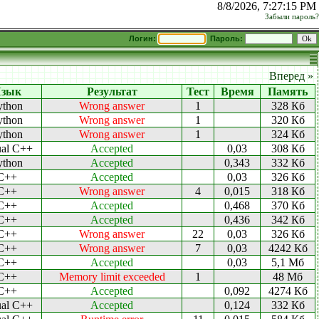
8/8/2026, 7:27:15 PM
Забыли пароль?
Логин:
Пароль:
Вперед »
зык
Результат
Тест
Время
Память
ython
Wrong answer
1
328 Кб
ython
Wrong answer
1
320 Кб
ython
Wrong answer
1
324 Кб
ual C++
Accepted
0,03
308 Кб
ython
Accepted
0,343
332 Кб
C++
Accepted
0,03
326 Кб
C++
Wrong answer
4
0,015
318 Кб
C++
Accepted
0,468
370 Кб
C++
Accepted
0,436
342 Кб
C++
Wrong answer
22
0,03
326 Кб
C++
Wrong answer
7
0,03
4242 Кб
C++
Accepted
0,03
5,1 Мб
C++
Memory limit exceeded
1
48 Мб
C++
Accepted
0,092
4274 Кб
ual C++
Accepted
0,124
332 Кб