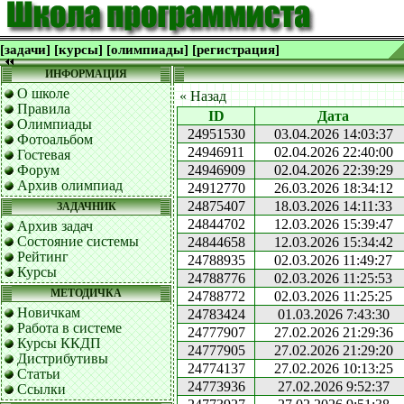
[задачи]
[курсы]
[олимпиады]
[регистрация]
ИНФОРМАЦИЯ
О школе
« Назад
Правила
ID
Дата
Олимпиады
24951530
03.04.2026 14:03:37
Фотоальбом
24946911
02.04.2026 22:40:00
Гостевая
Форум
24946909
02.04.2026 22:39:29
Архив олимпиад
24912770
26.03.2026 18:34:12
24875407
18.03.2026 14:11:33
ЗАДАЧНИК
24844702
12.03.2026 15:39:47
Архив задач
Состояние системы
24844658
12.03.2026 15:34:42
Рейтинг
24788935
02.03.2026 11:49:27
Курсы
24788776
02.03.2026 11:25:53
МЕТОДИЧКА
24788772
02.03.2026 11:25:25
Новичкам
24783424
01.03.2026 7:43:30
Работа в системе
24777907
27.02.2026 21:29:36
Курсы ККДП
24777905
27.02.2026 21:29:20
Дистрибутивы
24774137
27.02.2026 10:13:25
Статьи
24773936
27.02.2026 9:52:37
Ссылки