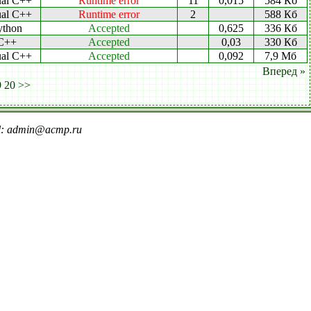
ual C++
Runtime error
11
0,015
584 Кб
ual C++
Runtime error
2
588 Кб
ython
Accepted
0,625
336 Кб
C++
Accepted
0,03
330 Кб
ual C++
Accepted
0,092
7,9 Мб
Вперед »
9
20
>>
il: admin@acmp.ru