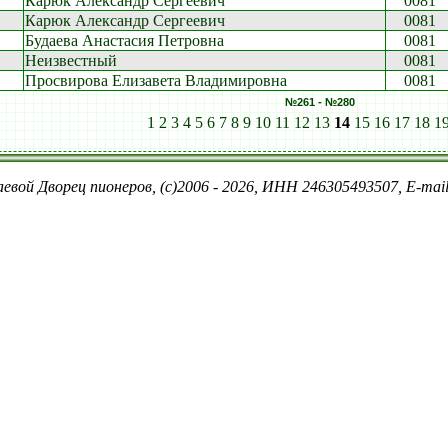
Карюк Александр Сергеевич
0081
Карюк Александр Сергеевич
0081
Будаева Анастасия Петровна
0081
Неизвестный
0081
Просвирова Елизавета Владимировна
0081
№261 - №280
1
2
3
4
5
6
7
8
9
10
11
12
13
14
15
16
17
18
1
евой Дворец пионеров, (c)2006 - 2026, ИНН 246305493507, E-ma