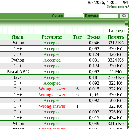
8/7/2026, 4:30:21 PM
Забыли пароль?
Логин:
Пароль:
Вперед »
Язык
Результат
Тест
Время
Память
Python
Accepted
0,046
3312 Кб
C++
Accepted
0,092
330 Кб
C++
Accepted
0,124
326 Кб
Python
Accepted
0,031
3324 Кб
C++
Accepted
0,124
330 Кб
Pascal ABC
Accepted
0,092
11 Мб
Java
Accepted
0,181
2160 Кб
C++
Accepted
0,092
322 Кб
C++
Wrong answer
6
0,015
322 Кб
C++
Wrong answer
6
0,03
330 Кб
C++
Accepted
0,092
566 Кб
C++
Wrong answer
1
322 Кб
C++
Accepted
0,092
326 Кб
C++
Accepted
0,015
434 Кб
Python
Accepted
0,046
3316 Кб