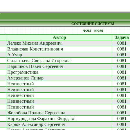
СОСТОЯНИЕ СИСТЕМЫ
№261 - №280
Автор
Задача
Лелеко Михаил Андреевич
0081
Владислав Константинович
0081
А Умар
0081
Силантьева Светлана Игоревна
0081
Паршиков Павел Сергеевич
0081
Програмистика
0081
Амерханов Линар
0081
Неизвестный
0081
Неизвестный
0081
Неизвестный
0081
Неизвестный
0081
Неизвестный
0081
Жолобова Полина Сергеевна
0081
Нормуродзода Фарахноз Фирдавс
0081
Карюк Александр Сергеевич
0081