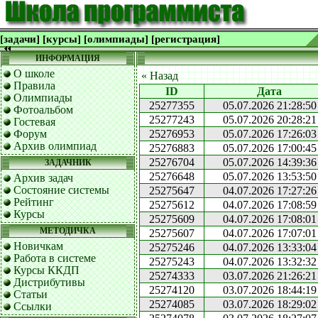
[задачи]
[курсы]
[олимпиады]
[регистрация]
ИНФОРМАЦИЯ
О школе
« Назад
Правила
ID
Дата
Олимпиады
25277355
05.07.2026 21:28:50
Фотоальбом
25277243
05.07.2026 20:28:21
Гостевая
Форум
25276953
05.07.2026 17:26:03
Архив олимпиад
25276883
05.07.2026 17:00:45
25276704
05.07.2026 14:39:36
ЗАДАЧНИК
25276648
05.07.2026 13:53:50
Архив задач
Состояние системы
25275647
04.07.2026 17:27:26
Рейтинг
25275612
04.07.2026 17:08:59
Курсы
25275609
04.07.2026 17:08:01
МЕТОДИЧКА
25275607
04.07.2026 17:07:01
Новичкам
25275246
04.07.2026 13:33:04
Работа в системе
25275243
04.07.2026 13:32:32
Курсы ККДП
25274333
03.07.2026 21:26:21
Дистрибутивы
25274120
03.07.2026 18:44:19
Статьи
25274085
03.07.2026 18:29:02
Ссылки