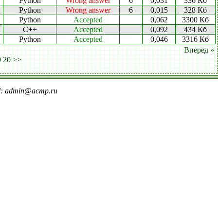
Python
Wrong answer
6
0,031
336 Кб
Python
Wrong answer
6
0,015
328 Кб
Python
Accepted
0,062
3300 Кб
C++
Accepted
0,092
434 Кб
Python
Accepted
0,046
3316 Кб
Вперед »
9
20
>>
il: admin@acmp.ru