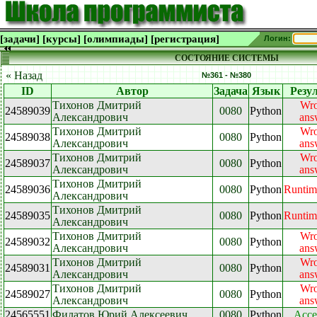
[задачи]
[курсы]
[олимпиады]
[регистрация]
Логин:
СОСТОЯНИЕ СИСТЕМЫ
« Назад
№361 - №380
ID
Автор
Задача
Язык
Резу
Тихонов Дмитрий
Wr
24589039
0080
Python
Александрович
ans
Тихонов Дмитрий
Wr
24589038
0080
Python
Александрович
ans
Тихонов Дмитрий
Wr
24589037
0080
Python
Александрович
ans
Тихонов Дмитрий
24589036
0080
Python
Runtim
Александрович
Тихонов Дмитрий
24589035
0080
Python
Runtim
Александрович
Тихонов Дмитрий
Wr
24589032
0080
Python
Александрович
ans
Тихонов Дмитрий
Wr
24589031
0080
Python
Александрович
ans
Тихонов Дмитрий
Wr
24589027
0080
Python
Александрович
ans
24565551
Филатов Юрий Алексеевич
0080
Python
Acce