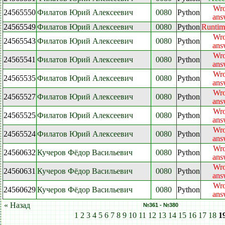
Wr
24565550
Филатов Юрий Алексеевич
0080
Python
ans
24565549
Филатов Юрий Алексеевич
0080
Python
Runtim
Wr
24565543
Филатов Юрий Алексеевич
0080
Python
ans
Wr
24565541
Филатов Юрий Алексеевич
0080
Python
ans
Wr
24565535
Филатов Юрий Алексеевич
0080
Python
ans
Wr
24565527
Филатов Юрий Алексеевич
0080
Python
ans
Wr
24565525
Филатов Юрий Алексеевич
0080
Python
ans
Wr
24565524
Филатов Юрий Алексеевич
0080
Python
ans
Wr
24560632
Кучеров Фёдор Васильевич
0080
Python
ans
Wr
24560631
Кучеров Фёдор Васильевич
0080
Python
ans
Wr
24560629
Кучеров Фёдор Васильевич
0080
Python
ans
« Назад
№361 - №380
1
2
3
4
5
6
7
8
9
10
11
12
13
14
15
16
17
18
1