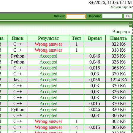
8/6/2026, 11:06:12 PM
Забыли пароль?
Логин:
Пароль:
Вперед »
ча
Язык
Результат
Тест
Время
Память
3
C++
Wrong answer
1
322 Кб
3
C++
Wrong answer
1
318 Кб
3
Python
Accepted
0,046
336 Кб
3
Python
Accepted
0,046
336 Кб
3
C++
Accepted
0,015
366 Кб
3
C++
Accepted
0,03
370 Кб
3
Java
Accepted
0,056
1224 Кб
3
C++
Accepted
0,03
330 Кб
3
C++
Accepted
0,03
326 Кб
3
C++
Accepted
0,03
326 Кб
3
C++
Accepted
0,015
370 Кб
3
Python
Accepted
0,046
320 Кб
3
C++
Accepted
0,03
366 Кб
3
C++
Wrong answer
1
362 Кб
3
C++
Wrong answer
4
0,015
366 Кб