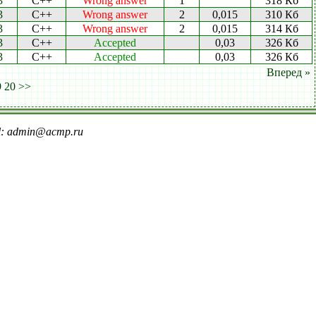
3
C++
Wrong answer
1
318 Кб
3
C++
Wrong answer
2
0,015
310 Кб
3
C++
Wrong answer
2
0,015
314 Кб
3
C++
Accepted
0,03
326 Кб
3
C++
Accepted
0,03
326 Кб
Вперед »
9
20
>>
il: admin@acmp.ru