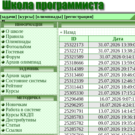
[задачи]
[курсы]
[олимпиады]
[регистрация]
ИНФОРМАЦИЯ
О школе
« Назад
Правила
ID
Дата
Олимпиады
25322173
31.07.2026 13:39:
Фотоальбом
25322172
31.07.2026 13:38:
Гостевая
Форум
25321589
31.07.2026 0:14:1
Архив олимпиад
25318666
29.07.2026 13:59:
25314389
26.07.2026 20:17:
ЗАДАЧНИК
25313460
26.07.2026 10:46:
Архив задач
Состояние системы
25312339
25.07.2026 12:46:
Рейтинг
25311443
24.07.2026 18:49:
Курсы
25305330
21.07.2026 17:15:
МЕТОДИЧКА
25296498
16.07.2026 9:07:1
Новичкам
25296295
16.07.2026 4:24:1
Работа в системе
25291791
13.07.2026 14:14:
Курсы ККДП
25285783
09.07.2026 19:36:
Дистрибутивы
25285782
09.07.2026 19:35:
Статьи
25285762
09.07.2026 19:23:
Ссылки