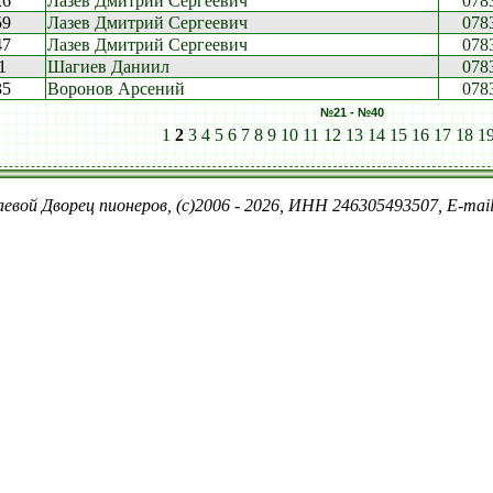
26
Лазев Дмитрий Сергеевич
078
59
Лазев Дмитрий Сергеевич
078
47
Лазев Дмитрий Сергеевич
078
1
Шагиев Даниил
078
35
Воронов Арсений
078
№21 - №40
1
2
3
4
5
6
7
8
9
10
11
12
13
14
15
16
17
18
1
евой Дворец пионеров, (c)2006 - 2026, ИНН 246305493507, E-ma