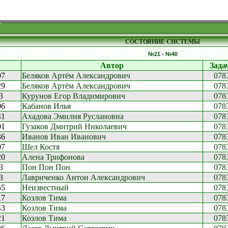
СОСТОЯНИЕ СИСТЕМЫ
№21 - №40
Автор
Зада
07
Беляков Артём Александрович
078
29
Беляков Артём Александрович
078
3
Курунов Егор Владимирович
078
06
Кабанов Илья
078
41
Ахадова Эмилия Руслановна
078
01
Гузаков Дмитрий Николаевич
078
36
Иванов Иван Иванович
078
07
Шел Костя
078
20
Алена Трифонова
078
3
Пон Пон Пон
078
3
Лавриченко Антон Александрович
078
55
Неизвестный
078
17
Козлов Тима
078
43
Козлов Тима
078
21
Козлов Тима
078