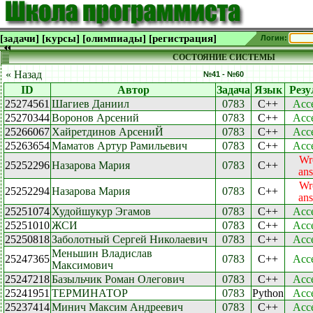
[задачи]
[курсы]
[олимпиады]
[регистрация]
Логин:
СОСТОЯНИЕ СИСТЕМЫ
« Назад
№41 - №60
ID
Автор
Задача
Язык
Резу
25274561
Шагиев Даниил
0783
C++
Acc
25270344
Воронов Арсений
0783
C++
Acc
25266067
Хайретдинов АрсениЙ
0783
C++
Acc
25263654
Маматов Артур Рамильевич
0783
C++
Acc
Wr
25252296
Назарова Мария
0783
C++
an
Wr
25252294
Назарова Мария
0783
C++
an
25251074
Худойшукур Эгамов
0783
C++
Acc
25251010
ЖСИ
0783
C++
Acc
25250818
Заболотный Сергей Николаевич
0783
C++
Acc
Меньшин Владислав
25247365
0783
C++
Acc
Максимович
25247218
Базыльчик Роман Олегович
0783
C++
Acc
25241951
ТЕРМИНАТОР
0783
Python
Acc
25237414
Минич Максим Андреевич
0783
C++
Acc