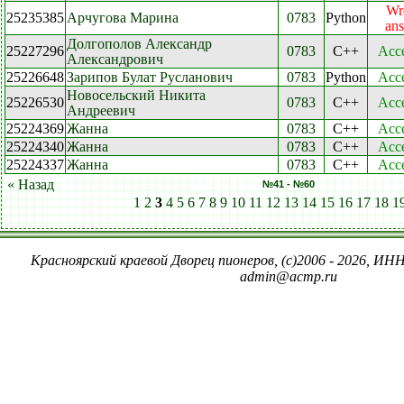
Wr
25235385
Арчугова Марина
0783
Python
an
Долгополов Александр
25227296
0783
C++
Acc
Александрович
25226648
Зарипов Булат Русланович
0783
Python
Acc
Новосельский Никита
25226530
0783
C++
Acc
Андреевич
25224369
Жанна
0783
C++
Acc
25224340
Жанна
0783
C++
Acc
25224337
Жанна
0783
C++
Acc
« Назад
№41 - №60
1
2
3
4
5
6
7
8
9
10
11
12
13
14
15
16
17
18
1
Красноярский краевой Дворец пионеров, (c)2006 - 2026, ИНН
admin@acmp.ru