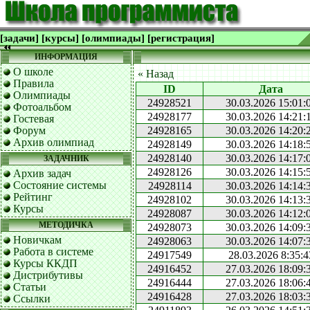
[задачи]
[курсы]
[олимпиады]
[регистрация]
ИНФОРМАЦИЯ
О школе
« Назад
Правила
ID
Дата
Олимпиады
24928521
30.03.2026 15:01:
Фотоальбом
24928177
30.03.2026 14:21:
Гостевая
Форум
24928165
30.03.2026 14:20:
Архив олимпиад
24928149
30.03.2026 14:18:
24928140
30.03.2026 14:17:
ЗАДАЧНИК
24928126
30.03.2026 14:15:
Архив задач
Состояние системы
24928114
30.03.2026 14:14:
Рейтинг
24928102
30.03.2026 14:13:
Курсы
24928087
30.03.2026 14:12:
МЕТОДИЧКА
24928073
30.03.2026 14:09:
Новичкам
24928063
30.03.2026 14:07:
Работа в системе
24917549
28.03.2026 8:35:4
Курсы ККДП
24916452
27.03.2026 18:09:
Дистрибутивы
24916444
27.03.2026 18:06:
Статьи
24916428
27.03.2026 18:03:
Ссылки