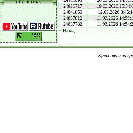
24911893
26.03.2026 14:51:
СТАТИСТИКА
24880717
19.03.2026 15:54:
24841859
12.03.2026 8:45:1
24837812
11.03.2026 14:59:
24837782
11.03.2026 14:54:
« Назад
Красноярский кра