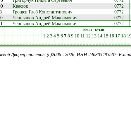
35
Григорчук Никита Сергеевич
0772
00
Квасюк
0772
8
Грощев Глеб Константинович
0772
10
Чернышов Андрей Максимович
0772
21
Чернышов Андрей Максимович
0772
№121 - №140
1
2
3
4
5
6
7
8
9
10
11
12
13
14
15
16
17
18
1
евой Дворец пионеров, (c)2006 - 2026, ИНН 246305493507, E-ma