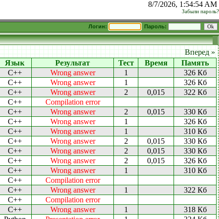
8/7/2026, 1:54:54 AM
Забыли пароль?
Логин:
Пароль:
Вперед »
Язык
Результат
Тест
Время
Память
C++
Wrong answer
1
326 Кб
C++
Wrong answer
1
326 Кб
C++
Wrong answer
2
0,015
322 Кб
C++
Compilation error
C++
Wrong answer
2
0,015
330 Кб
C++
Wrong answer
1
326 Кб
C++
Wrong answer
1
310 Кб
C++
Wrong answer
2
0,015
330 Кб
C++
Wrong answer
2
0,015
330 Кб
C++
Wrong answer
2
0,015
326 Кб
C++
Wrong answer
1
310 Кб
C++
Compilation error
C++
Wrong answer
1
322 Кб
C++
Compilation error
C++
Wrong answer
1
318 Кб