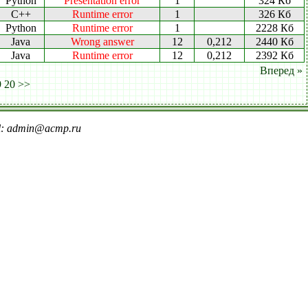
Python
Presentation error
1
324 Кб
C++
Runtime error
1
326 Кб
Python
Runtime error
1
2228 Кб
Java
Wrong answer
12
0,212
2440 Кб
Java
Runtime error
12
0,212
2392 Кб
Вперед »
9
20
>>
il: admin@acmp.ru