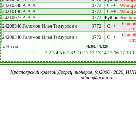
24210348
А А А
0772
C++
Wrong 
24210136
А А А
0772
C++
Wrong 
24210077
А А А
0772
Python
Runtime
Compil
24208348
Галимов Илья Тимурович
0772
C++
err
Compil
24208340
Галимов Илья Тимурович
0772
C++
err
« Назад
№301 - №320
1
2
3
4
5
6
7
8
9
10
11
12
13
14
15
16
17
18
1
Красноярский краевой Дворец пионеров, (c)2006 - 2026, ИНН
admin@acmp.ru