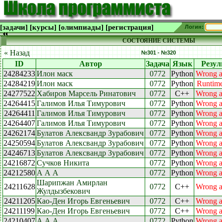
[задачи]
[курсы]
[олимпиады]
[регистрация]
Логин:
СОСТОЯНИЕ СИСТЕМЫ
« Назад
№301 - №320
ID
Автор
Задача
Язык
Резул
24284233
Илон маск
0772
Python
Wrong 
24284219
Илон маск
0772
Python
Runtime
24277522
Хабиров Марсель Ринатович
0772
C++
Wrong 
24264415
Галимов Илья Тимурович
0772
Python
Wrong 
24264411
Галимов Илья Тимурович
0772
Python
Wrong 
24264407
Галимов Илья Тимурович
0772
Python
Wrong 
24262174
Булатов Алексвандр Зурабович
0772
Python
Wrong 
24250594
Булатов Алексвандр Зурабович
0772
Python
Wrong 
24246713
Булатов Алексвандр Зурабович
0772
Python
Wrong 
24216872
Сучков Никита
0772
Python
Wrong 
24212580
А А А
0772
Python
Wrong 
Шарипжан Амирлан
24211628
0772
C++
Wrong 
Жулдызбекович
24211205
Као-Ден Игорь Евгеньевич
0772
C++
Wrong 
24211199
Као-Ден Игорь Евгеньевич
0772
C++
Wrong 
24210407
А А А
0772
Python
Wrong 