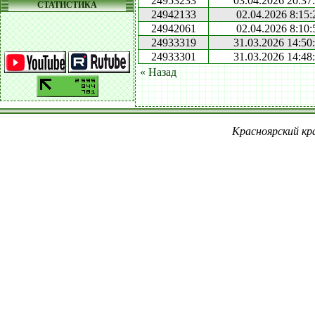
24953233
03.04.2026 20:37
СТАТИСТИКА
24942133
02.04.2026 8:15:
24942061
02.04.2026 8:10:
24933319
31.03.2026 14:50
24933301
31.03.2026 14:48
« Назад
Красноярский кра