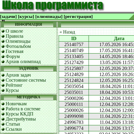
[задачи]
[курсы]
[олимпиады]
[регистрация]
ИНФОРМАЦИЯ
О школе
« Назад
Правила
ID
Дата
Олимпиады
25140757
17.05.2026 16:45
Фотоальбом
25140749
17.05.2026 16:41
Гостевая
Форум
25133405
14.05.2026 18:46
Архив олимпиад
25127429
13.05.2026 11:57
25125807
12.05.2026 20:37
ЗАДАЧНИК
25124829
12.05.2026 16:26
Архив задач
Состояние системы
25124824
12.05.2026 16:25
Рейтинг
25035054
18.04.2026 11:01
Курсы
25035011
18.04.2026 10:53
МЕТОДИЧКА
25000206
12.04.2026 13:01
Новичкам
25000111
12.04.2026 12:28
Работа в системе
25000026
12.04.2026 12:00
Курсы ККДП
24999098
11.04.2026 22:31
Дистрибутивы
24996783
11.04.2026 13:18
Статьи
24996774
11.04.2026 13:17
Ссылки