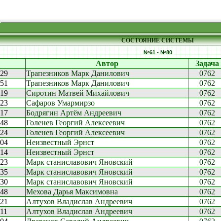
СОСТОЯНИЕ СИСТЕМЫ
№61 - №80
Автор
Задача
:29
Трапезников Марк Данилович
0762
:51
Трапезников Марк Данилович
0762
:19
Сиротин Матвей Михайлович
0762
:23
Сафаров Умармирзо
0762
:17
Бодрягин Артём Андреевич
0762
:48
Голенев Георгий Алексеевич
0762
:24
Голенев Георгий Алексеевич
0762
:04
Неизвестный Эрнст
0762
:14
Неизвестный Эрнст
0762
:23
Марк станиславович Яновский
0762
:35
Марк станиславович Яновский
0762
:30
Марк станиславович Яновский
0762
:48
Мехова Дарья Максимовна
0762
:21
Алтухов Владислав Андреевич
0762
:11
Алтухов Владислав Андреевич
0762