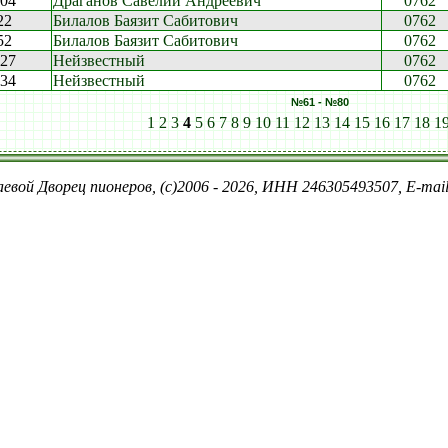
:04
Драганов Савелий Андреевич
0762
22
Билалов Баязит Сабитович
0762
52
Билалов Баязит Сабитович
0762
:27
Нейзвестный
0762
:34
Нейзвестный
0762
№61 - №80
1
2
3
4
5
6
7
8
9
10
11
12
13
14
15
16
17
18
1
евой Дворец пионеров, (c)2006 - 2026, ИНН 246305493507, E-ma