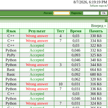
8/7/2026, 6:19:19 PM
Забыли пароль?
Логин:
Пароль:
Вперед »
Язык
Результат
Тест
Время
Память
C++
Wrong answer
4
0,03
330 Кб
C++
Wrong answer
7
0,03
334 Кб
C++
Accepted
0,03
322 Кб
Python
Accepted
0,046
332 Кб
PyPy
Accepted
0,093
325 Кб
Python
Accepted
0,046
340 Кб
Python
Wrong answer
3
0,015
344 Кб
Basic
Accepted
0,062
664 Кб
Basic
Accepted
0,092
680 Кб
Python
Accepted
0,062
320 Кб
Python
Wrong answer
10
0,031
316 Кб
Python
Wrong answer
7
0,031
336 Кб
C++
Accepted
0,03
366 Кб
Python
Accepted
0,046
344 Кб
Python
Wrong answer
7
0,031
324 Кб