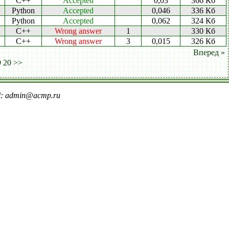
C++
Accepted
0,03
366 Кб
Python
Accepted
0,046
336 Кб
Python
Accepted
0,062
324 Кб
C++
Wrong answer
1
330 Кб
C++
Wrong answer
3
0,015
326 Кб
Вперед »
9
20
>>
il: admin@acmp.ru