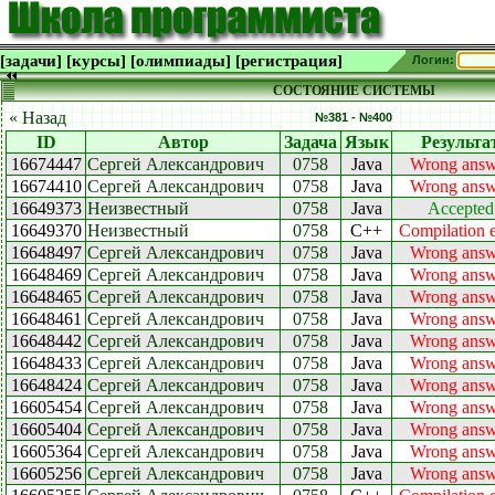
[задачи]
[курсы]
[олимпиады]
[регистрация]
Логин:
СОСТОЯНИЕ СИСТЕМЫ
« Назад
№381 - №400
ID
Автор
Задача
Язык
Результа
16674447
Сергей Александрович
0758
Java
Wrong answ
16674410
Сергей Александрович
0758
Java
Wrong answ
16649373
Неизвестный
0758
Java
Accepted
16649370
Неизвестный
0758
C++
Compilation e
16648497
Сергей Александрович
0758
Java
Wrong answ
16648469
Сергей Александрович
0758
Java
Wrong answ
16648465
Сергей Александрович
0758
Java
Wrong answ
16648461
Сергей Александрович
0758
Java
Wrong answ
16648442
Сергей Александрович
0758
Java
Wrong answ
16648433
Сергей Александрович
0758
Java
Wrong answ
16648424
Сергей Александрович
0758
Java
Wrong answ
16605454
Сергей Александрович
0758
Java
Wrong answ
16605404
Сергей Александрович
0758
Java
Wrong answ
16605364
Сергей Александрович
0758
Java
Wrong answ
16605256
Сергей Александрович
0758
Java
Wrong answ