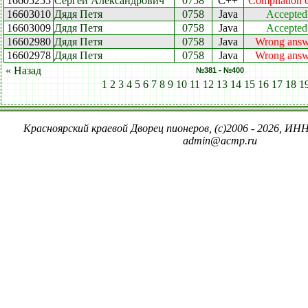
16605255
Сергей Александрович
0758
C++
Compilation e
16603010
Дядя Петя
0758
Java
Accepted
16603009
Дядя Петя
0758
Java
Accepted
16602980
Дядя Петя
0758
Java
Wrong answ
16602978
Дядя Петя
0758
Java
Wrong answ
« Назад
№381 - №400
1
2
3
4
5
6
7
8
9
10
11
12
13
14
15
16
17
18
1
Красноярский краевой Дворец пионеров, (c)2006 - 2026, ИНН
admin@acmp.ru