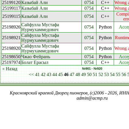
25199120
Казыбай Али
0754
C++
Wrong 
25199117
Казыбай Али
0754
C++
Wrong 
Compil
25199115
Казыбай Али
0754
C++
err
Сайфулла Мустафа
25198926
0754
Python
Acce
Нурмухаммедович
Сайфулла Мустафа
25198921
0754
Python
Runtime
Нурмухаммедович
Сайфулла Мустафа
25198920
0754
Python
Wrong 
Нурмухаммедович
25198650
Чжао Фейрань
0754
Python
Acce
25197974
Болат Ерасыл
0754
C++
Acce
« Назад
№901 - №920
<<
41
42
43
44
45
46
47
48
49
50
51
52
53
54
55
56
Красноярский краевой Дворец пионеров, (c)2006 - 2026, ИНН
admin@acmp.ru