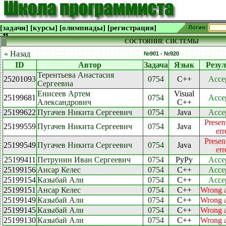
[задачи]
[курсы]
[олимпиады]
[регистрация]
Логин:
СОСТОЯНИЕ СИСТЕМЫ
« Назад
№901 - №920
ID
Автор
Задача
Язык
Резул
Терентьева Анастасия
25201093
0754
C++
Acce
Сергеевна
Енисеев Артем
Visual
25199681
0754
Acce
Александрович
C++
25199622
Пугачев Никита Сергеевич
0754
Java
Acce
Presen
25199559
Пугачев Никита Сергеевич
0754
Java
err
Presen
25199549
Пугачев Никита Сергеевич
0754
Java
err
25199411
Петрунин Иван Сергеевич
0754
PyPy
Acce
25199156
Ансар Келес
0754
C++
Acce
25199154
Казыбай Али
0754
C++
Acce
25199151
Ансар Келес
0754
C++
Wrong 
25199149
Казыбай Али
0754
C++
Wrong 
25199145
Казыбай Али
0754
C++
Wrong 
25199130
Казыбай Али
0754
C++
Wrong 