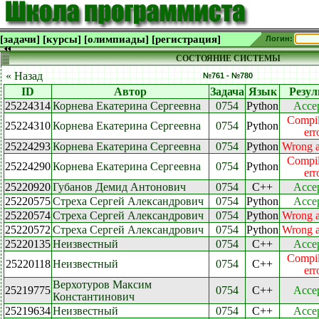
[задачи]
[курсы]
[олимпиады]
[регистрация]
Логин:
СОСТОЯНИЕ СИСТЕМЫ
« Назад
№761 - №780
ID
Автор
Задача
Язык
Резул
25224314
Корнева Екатерина Сергеевна
0754
Python
Acce
Compil
25224310
Корнева Екатерина Сергеевна
0754
Python
err
25224293
Корнева Екатерина Сергеевна
0754
Python
Wrong 
Compil
25224290
Корнева Екатерина Сергеевна
0754
Python
err
25220920
Губанов Демид Антонович
0754
C++
Acce
25220575
Стреха Сергей Александрович
0754
Python
Acce
25220574
Стреха Сергей Александрович
0754
Python
Wrong 
25220572
Стреха Сергей Александрович
0754
Python
Wrong 
25220135
Неизвестный
0754
C++
Acce
Compil
25220118
Неизвестный
0754
C++
err
Верхотуров Максим
25219775
0754
C++
Acce
Константинович
25219634
Неизвестный
0754
C++
Acce