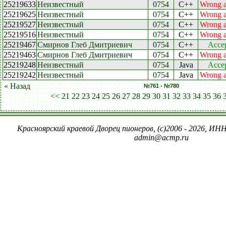
25219633
Неизвестный
0754
C++
Wrong 
25219625
Неизвестный
0754
C++
Wrong 
25219527
Неизвестный
0754
C++
Wrong 
25219516
Неизвестный
0754
C++
Wrong 
25219467
Смирнов Глеб Дмитриевич
0754
C++
Acce
25219463
Смирнов Глеб Дмитриевич
0754
C++
Wrong 
25219248
Неизвестный
0754
Java
Acce
25219242
Неизвестный
0754
Java
Wrong 
« Назад
№761 - №780
<<
21
22
23
24
25
26
27
28
29
30
31
32
33
34
35
36
Красноярский краевой Дворец пионеров, (c)2006 - 2026, ИНН
admin@acmp.ru