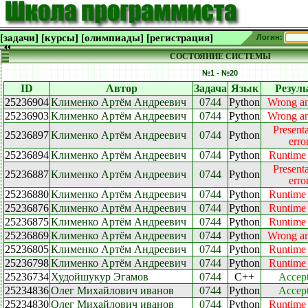
[задачи]
[курсы]
[олимпиады]
[регистрация]
Логин:
СОСТОЯНИЕ СИСТЕМЫ
№1 - №20
ID
Автор
Задача
Язык
Резуль
25236904
Клименко Артём Андреевич
0744
Python
Wrong a
25236903
Клименко Артём Андреевич
0744
Python
Wrong a
Presenta
25236897
Клименко Артём Андреевич
0744
Python
erro
25236894
Клименко Артём Андреевич
0744
Python
Runtime 
Presenta
25236887
Клименко Артём Андреевич
0744
Python
erro
25236880
Клименко Артём Андреевич
0744
Python
Runtime 
25236876
Клименко Артём Андреевич
0744
Python
Runtime 
25236875
Клименко Артём Андреевич
0744
Python
Runtime 
25236869
Клименко Артём Андреевич
0744
Python
Wrong a
25236805
Клименко Артём Андреевич
0744
Python
Runtime 
25236798
Клименко Артём Андреевич
0744
Python
Runtime 
25236734
Худойшукур Эгамов
0744
C++
Accep
25234836
Олег Михайлович иванов
0744
Python
Accep
25234830
Олег Михайлович иванов
0744
Python
Runtime 