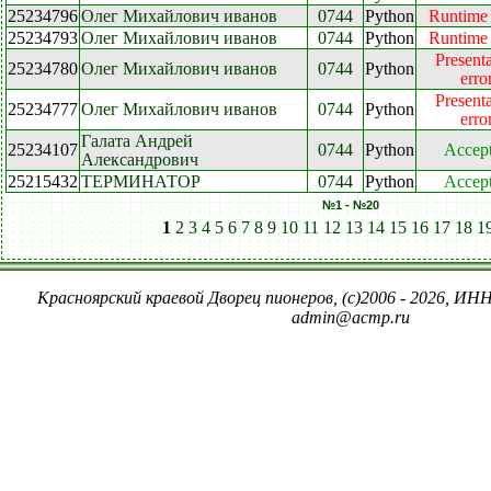
25234796
Олег Михайлович иванов
0744
Python
Runtime 
25234793
Олег Михайлович иванов
0744
Python
Runtime 
Presenta
25234780
Олег Михайлович иванов
0744
Python
erro
Presenta
25234777
Олег Михайлович иванов
0744
Python
erro
Галата Андрей
25234107
0744
Python
Accep
Александрович
25215432
ТЕРМИНАТОР
0744
Python
Accep
№1 - №20
1
2
3
4
5
6
7
8
9
10
11
12
13
14
15
16
17
18
1
Красноярский краевой Дворец пионеров, (c)2006 - 2026, ИНН
admin@acmp.ru