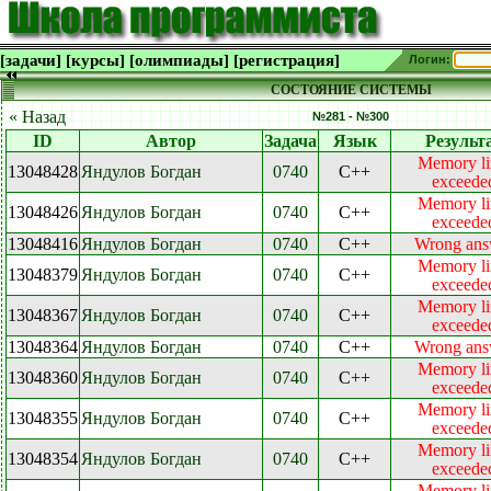
[задачи]
[курсы]
[олимпиады]
[регистрация]
Логин:
СОСТОЯНИЕ СИСТЕМЫ
« Назад
№281 - №300
ID
Автор
Задача
Язык
Результ
Memory li
13048428
Яндулов Богдан
0740
C++
exceede
Memory li
13048426
Яндулов Богдан
0740
C++
exceede
13048416
Яндулов Богдан
0740
C++
Wrong ans
Memory li
13048379
Яндулов Богдан
0740
C++
exceede
Memory li
13048367
Яндулов Богдан
0740
C++
exceede
13048364
Яндулов Богдан
0740
C++
Wrong ans
Memory li
13048360
Яндулов Богдан
0740
C++
exceede
Memory li
13048355
Яндулов Богдан
0740
C++
exceede
Memory li
13048354
Яндулов Богдан
0740
C++
exceede
Memory li