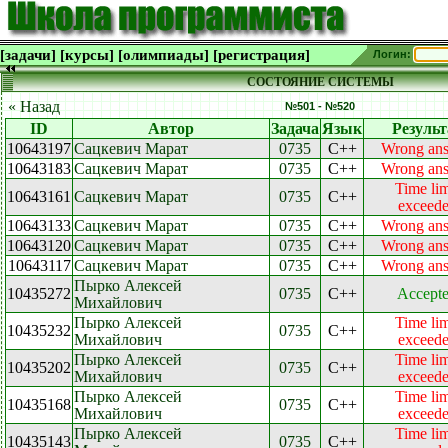
[задачи]
[курсы]
[олимпиады]
[регистрация]
Логин:
СОСТОЯНИЕ СИСТЕМЫ
« Назад
№501 - №520
ID
Автор
Задача
Язык
Результ
10643197
Сацкевич Марат
0735
C++
Wrong an
10643183
Сацкевич Марат
0735
C++
Wrong an
Time lim
10643161
Сацкевич Марат
0735
C++
exceed
10643133
Сацкевич Марат
0735
C++
Wrong an
10643120
Сацкевич Марат
0735
C++
Wrong an
10643117
Сацкевич Марат
0735
C++
Wrong an
Пырко Алексей
10435272
0735
C++
Accept
Михайлович
Пырко Алексей
Time lim
10435232
0735
C++
Михайлович
exceed
Пырко Алексей
Time lim
10435202
0735
C++
Михайлович
exceed
Пырко Алексей
Time lim
10435168
0735
C++
Михайлович
exceed
Пырко Алексей
Time lim
10435143
0735
C++