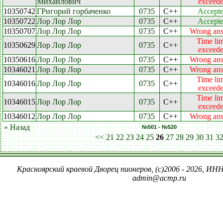
Михайлович
exceed
10350742
ГРигорий горбаченко
0735
C++
Accept
10350722
Лор Лор Лор
0735
C++
Accept
10350707
Лор Лор Лор
0735
C++
Wrong an
Time lim
10350629
Лор Лор Лор
0735
C++
exceed
10350616
Лор Лор Лор
0735
C++
Wrong an
10346021
Лор Лор Лор
0735
C++
Wrong an
Time lim
10346016
Лор Лор Лор
0735
C++
exceed
Time lim
10346015
Лор Лор Лор
0735
C++
exceed
10346012
Лор Лор Лор
0735
C++
Wrong an
« Назад
№501 - №520
<<
21
22
23
24
25
26
27
28
29
30
31
3
Красноярский краевой Дворец пионеров, (c)2006 - 2026, ИНН
admin@acmp.ru