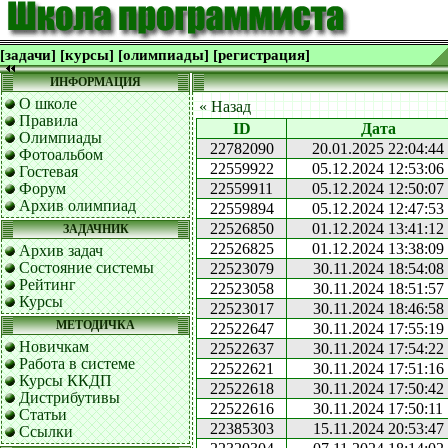
[задачи]
[курсы]
[олимпиады]
[регистрация]
ИНФОРМАЦИЯ
О школе
« Назад
Правила
ID
Дата
Олимпиады
22782090
20.01.2025 22:04:44
Фотоальбом
22559922
05.12.2024 12:53:06
Гостевая
Форум
22559911
05.12.2024 12:50:07
Архив олимпиад
22559894
05.12.2024 12:47:53
22526850
01.12.2024 13:41:12
ЗАДАЧНИК
22526825
01.12.2024 13:38:09
Архив задач
Состояние системы
22523079
30.11.2024 18:54:08
Рейтинг
22523058
30.11.2024 18:51:57
Курсы
22523017
30.11.2024 18:46:58
МЕТОДИЧКА
22522647
30.11.2024 17:55:19
Новичкам
22522637
30.11.2024 17:54:22
Работа в системе
22522621
30.11.2024 17:51:16
Курсы ККДП
22522618
30.11.2024 17:50:42
Дистрибутивы
22522616
30.11.2024 17:50:11
Статьи
22385303
15.11.2024 20:53:47
Ссылки