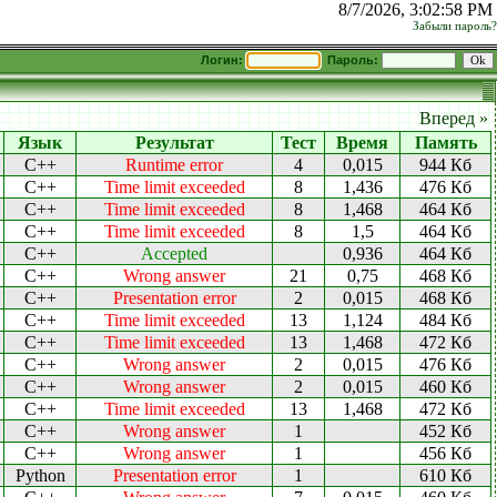
8/7/2026, 3:02:58 PM
Забыли пароль?
Логин:
Пароль:
Вперед »
Язык
Результат
Тест
Время
Память
C++
Runtime error
4
0,015
944 Кб
C++
Time limit exceeded
8
1,436
476 Кб
C++
Time limit exceeded
8
1,468
464 Кб
C++
Time limit exceeded
8
1,5
464 Кб
C++
Accepted
0,936
464 Кб
C++
Wrong answer
21
0,75
468 Кб
C++
Presentation error
2
0,015
468 Кб
C++
Time limit exceeded
13
1,124
484 Кб
C++
Time limit exceeded
13
1,468
472 Кб
C++
Wrong answer
2
0,015
476 Кб
C++
Wrong answer
2
0,015
460 Кб
C++
Time limit exceeded
13
1,468
472 Кб
C++
Wrong answer
1
452 Кб
C++
Wrong answer
1
456 Кб
Python
Presentation error
1
610 Кб