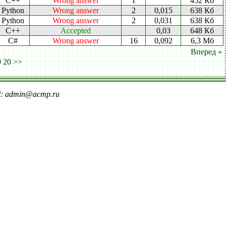
C++
Wrong answer
1
452 Кб
Python
Wrong answer
2
0,015
638 Кб
Python
Wrong answer
2
0,031
638 Кб
C++
Accepted
0,03
648 Кб
C#
Wrong answer
16
0,092
6,3 Мб
Вперед »
9
20
>>
il: admin@acmp.ru