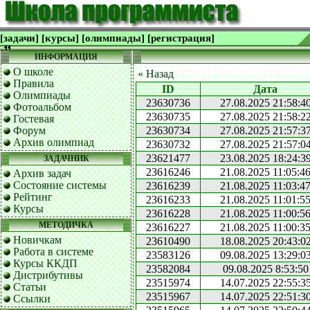
[задачи]
[курсы]
[олимпиады]
[регистрация]
ИНФОРМАЦИЯ
О школе
« Назад
Правила
ID
Дата
Олимпиады
23630736
27.08.2025 21:58:4
Фотоальбом
23630735
27.08.2025 21:58:2
Гостевая
Форум
23630734
27.08.2025 21:57:3
Архив олимпиад
23630732
27.08.2025 21:57:0
23621477
23.08.2025 18:24:3
ЗАДАЧНИК
23616246
21.08.2025 11:05:4
Архив задач
Состояние системы
23616239
21.08.2025 11:03:4
Рейтинг
23616233
21.08.2025 11:01:5
Курсы
23616228
21.08.2025 11:00:5
МЕТОДИЧКА
23616227
21.08.2025 11:00:3
Новичкам
23610490
18.08.2025 20:43:0
Работа в системе
23583126
09.08.2025 13:29:0
Курсы ККДП
23582084
09.08.2025 8:53:50
Дистрибутивы
23515974
14.07.2025 22:55:3
Статьи
23515967
14.07.2025 22:51:3
Ссылки