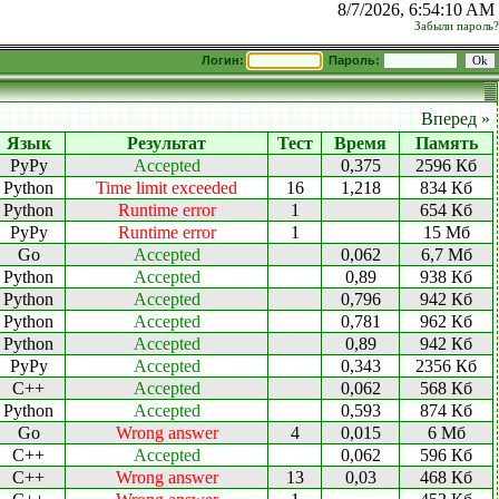
8/7/2026, 6:54:10 AM
Забыли пароль?
Логин:
Пароль:
Вперед »
Язык
Результат
Тест
Время
Память
PyPy
Accepted
0,375
2596 Кб
Python
Time limit exceeded
16
1,218
834 Кб
Python
Runtime error
1
654 Кб
PyPy
Runtime error
1
15 Мб
Go
Accepted
0,062
6,7 Мб
Python
Accepted
0,89
938 Кб
Python
Accepted
0,796
942 Кб
Python
Accepted
0,781
962 Кб
Python
Accepted
0,89
942 Кб
PyPy
Accepted
0,343
2356 Кб
C++
Accepted
0,062
568 Кб
Python
Accepted
0,593
874 Кб
Go
Wrong answer
4
0,015
6 Мб
C++
Accepted
0,062
596 Кб
C++
Wrong answer
13
0,03
468 Кб