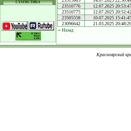
23515965
14.07.2025 22:50:4
СТАТИСТИКА
23510776
12.07.2025 20:53:4
23510775
12.07.2025 20:52:4
23505558
10.07.2025 15:41:4
23096642
21.03.2025 20:48:2
« Назад
Красноярский кра