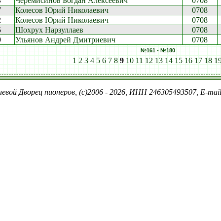
4
Черемисинов Богдан Алексеевич
0708
7
Колесов Юрий Николаевич
0708
2
Колесов Юрий Николаевич
0708
5
Шохрух Нарзуллаев
0708
9
Ульянов Андрей Дмитриевич
0708
№161 - №180
1
2
3
4
5
6
7
8
9
10
11
12
13
14
15
16
17
18
1
евой Дворец пионеров, (c)2006 - 2026, ИНН 246305493507, E-ma