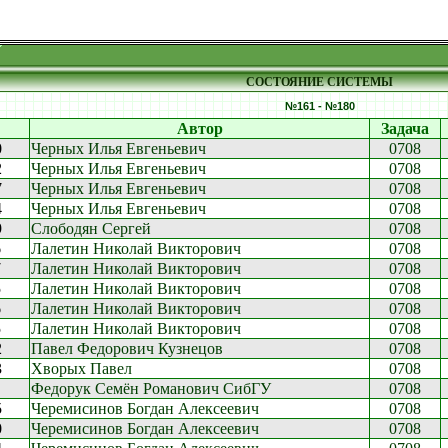
СОСТОЯНИЕ СИСТЕМЫ
№161 - №180
Автор
Задача
0
Черных Илья Евгеньевич
0708
2
Черных Илья Евгеньевич
0708
7
Черных Илья Евгеньевич
0708
4
Черных Илья Евгеньевич
0708
9
Слободян Сергей
0708
6
Лалетин Николай Викторович
0708
7
Лалетин Николай Викторович
0708
5
Лалетин Николай Викторович
0708
6
Лалетин Николай Викторович
0708
5
Лалетин Николай Викторович
0708
2
Павел Федорович Кузнецов
0708
3
Хворых Павел
0708
Федорук Семён Романович СибГУ
0708
5
Черемисинов Богдан Алексеевич
0708
0
Черемисинов Богдан Алексеевич
0708