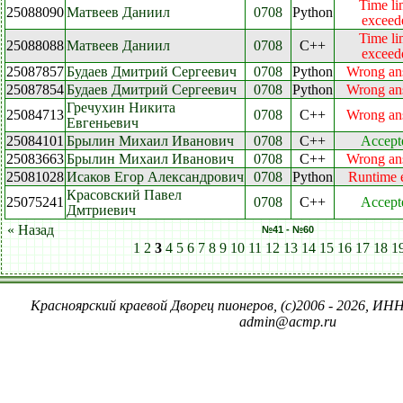
Time li
25088090
Матвеев Даниил
0708
Python
exceed
Time li
25088088
Матвеев Даниил
0708
C++
exceed
25087857
Будаев Дмитрий Сергеевич
0708
Python
Wrong an
25087854
Будаев Дмитрий Сергеевич
0708
Python
Wrong an
Гречухин Никита
25084713
0708
C++
Wrong an
Евгеньевич
25084101
Брылин Михаил Иванович
0708
C++
Accept
25083663
Брылин Михаил Иванович
0708
C++
Wrong an
25081028
Исаков Егор Александрович
0708
Python
Runtime e
Красовский Павел
25075241
0708
C++
Accept
Дмтриевич
« Назад
№41 - №60
1
2
3
4
5
6
7
8
9
10
11
12
13
14
15
16
17
18
1
Красноярский краевой Дворец пионеров, (c)2006 - 2026, ИНН
admin@acmp.ru