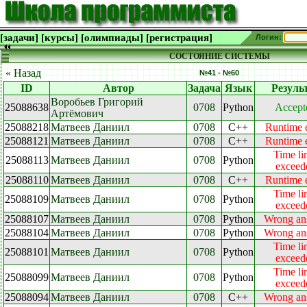
[задачи]
[курсы]
[олимпиады]
[регистрация]
Логин:
СОСТОЯНИЕ СИСТЕМЫ
« Назад
№41 - №60
ID
Автор
Задача
Язык
Резуль
Воробьев Григорий
25088638
0708
Python
Accept
Артёмович
25088218
Матвеев Даниил
0708
C++
Runtime e
25088121
Матвеев Даниил
0708
C++
Runtime e
Time li
25088113
Матвеев Даниил
0708
Python
exceed
25088110
Матвеев Даниил
0708
C++
Runtime e
Time li
25088109
Матвеев Даниил
0708
Python
exceed
25088107
Матвеев Даниил
0708
Python
Wrong an
25088104
Матвеев Даниил
0708
Python
Wrong an
Time li
25088101
Матвеев Даниил
0708
Python
exceed
Time li
25088099
Матвеев Даниил
0708
Python
exceed
25088094
Матвеев Даниил
0708
C++
Wrong an