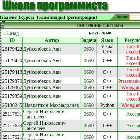
[задачи]
[курсы]
[олимпиады]
[регистрация]
Логин:
СОСТОЯНИЕ СИСТЕМЫ
« Назад
№121 - №140
ID
Автор
Задача
Язык
Резуль
Visual
Time li
25179422
Дуйсенбеков Аян
0690
C++
excee
Time li
25179420
Дуйсенбеков Аян
0690
C++
excee
Time li
25179413
Дуйсенбеков Аян
0690
C++
excee
25179370
Дуйсенбеков Аян
0690
C++
Presentatio
25179367
Дуйсенбеков Аян
0690
C++
Wrong a
Time li
25179359
Дуйсенбеков Аян
0690
C++
excee
25130245
Шавкатжон Махмадолиев
0690
Python
Wrong a
Сергей Николаевич
25117631
0690
C++
Accep
Пантелеев
Сергей Николаевич
25117623
0690
C++
Accep
Пантелеев
Сергей Николаевич
25117621
0690
C++
Accep
Пантелеев