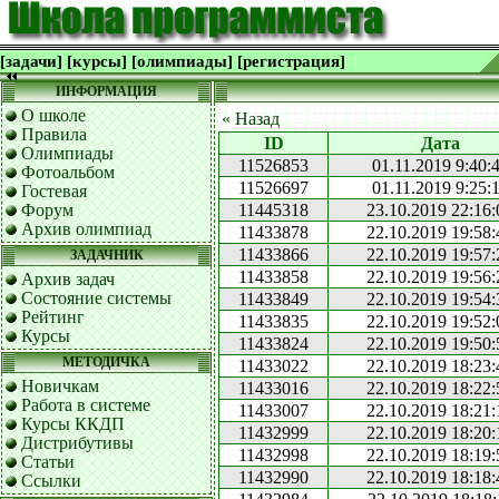
[задачи]
[курсы]
[олимпиады]
[регистрация]
ИНФОРМАЦИЯ
О школе
« Назад
Правила
ID
Дата
Олимпиады
11526853
01.11.2019 9:40:
Фотоальбом
11526697
01.11.2019 9:25:
Гостевая
Форум
11445318
23.10.2019 22:16:
Архив олимпиад
11433878
22.10.2019 19:58:
11433866
22.10.2019 19:57:
ЗАДАЧНИК
11433858
22.10.2019 19:56:
Архив задач
Состояние системы
11433849
22.10.2019 19:54:
Рейтинг
11433835
22.10.2019 19:52:
Курсы
11433824
22.10.2019 19:50:
МЕТОДИЧКА
11433022
22.10.2019 18:23:
Новичкам
11433016
22.10.2019 18:22:
Работа в системе
11433007
22.10.2019 18:21:
Курсы ККДП
11432999
22.10.2019 18:20:
Дистрибутивы
11432998
22.10.2019 18:19:
Статьи
11432990
22.10.2019 18:18:
Ссылки