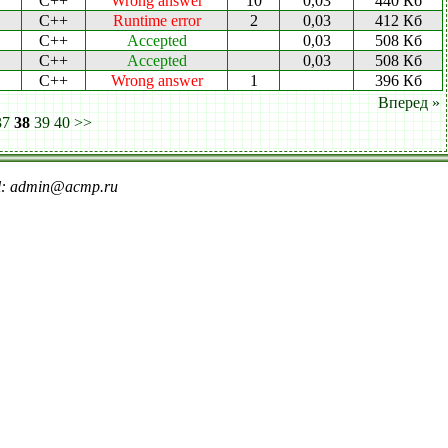
C++
Wrong answer
10
0,03
440 Кб
C++
Runtime error
2
0,03
412 Кб
C++
Accepted
0,03
508 Кб
C++
Accepted
0,03
508 Кб
C++
Wrong answer
1
396 Кб
Вперед »
37
38
39
40
>>
il: admin@acmp.ru