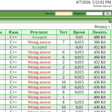
8/7/2026, 5:52:02 PM
Забыли пароль?
Логин:
Пароль:
Вперед »
а
Язык
Результат
Тест
Время
Память
C++
Accepted
0,03
488 Кб
C++
Wrong answer
7
0,015
396 Кб
C++
Accepted
0,03
452 Кб
C++
Wrong answer
6
0,015
456 Кб
C++
Wrong answer
6
0,015
460 Кб
C++
Wrong answer
2
0,015
452 Кб
C++
Wrong answer
2
0,015
460 Кб
C++
Wrong answer
2
0,015
456 Кб
C++
Wrong answer
2
0,015
452 Кб
C++
Wrong answer
10
0,015
436 Кб
C++
Wrong answer
10
0,015
436 Кб
C++
Wrong answer
8
0,015
404 Кб
C++
Wrong answer
1
400 Кб
C++
Wrong answer
8
0,015
400 Кб
C++
Wrong answer
10
0,03
436 Кб