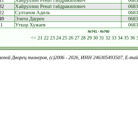
11
Хайруллин Ренат габдракипович
0683
32
Хайруллин Ренат габдракипович
0683
22
Султанов Адиль
0683
49
Элита Даурен
0683
41
Уткир Хужаев
0683
№741 - №760
<<
21
22
23
24
25
26
27
28
29
30
31
32
33
34
35
36
евой Дворец пионеров, (c)2006 - 2026, ИНН 246305493507, E-ma