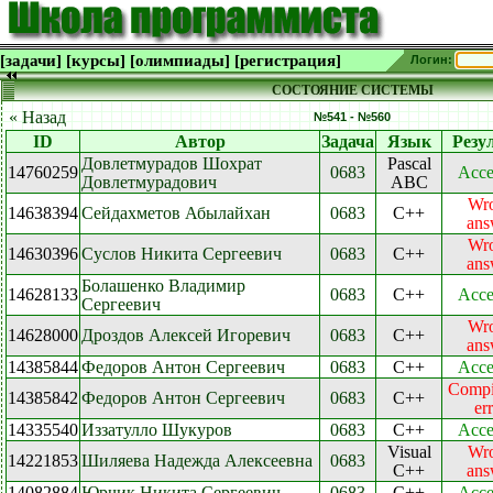
[задачи]
[курсы]
[олимпиады]
[регистрация]
Логин:
СОСТОЯНИЕ СИСТЕМЫ
« Назад
№541 - №560
ID
Автор
Задача
Язык
Резу
Довлетмурадов Шохрат
Pascal
14760259
0683
Acce
Довлетмурадович
ABC
Wr
14638394
Сейдахметов Абылайхан
0683
C++
ans
Wr
14630396
Суслов Никита Сергеевич
0683
C++
ans
Болашенко Владимир
14628133
0683
C++
Acce
Сергеевич
Wr
14628000
Дроздов Алексей Игоревич
0683
C++
ans
14385844
Федоров Антон Сергеевич
0683
C++
Acce
Compi
14385842
Федоров Антон Сергеевич
0683
C++
er
14335540
Иззатулло Шукуров
0683
C++
Acce
Visual
Wr
14221853
Шиляева Надежда Алексеевна
0683
C++
ans
14082884
Юрчик Никита Сергеевич
0683
C++
Acce