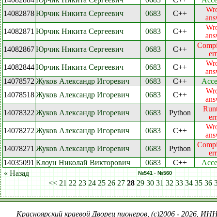
Wr
14082878
Юрчик Никита Сергеевич
0683
C++
ans
Wr
14082871
Юрчик Никита Сергеевич
0683
C++
ans
Compi
14082867
Юрчик Никита Сергеевич
0683
C++
er
Wr
14082844
Юрчик Никита Сергеевич
0683
C++
ans
14078572
Жуков Александр Игоревич
0683
C++
Acce
Wr
14078518
Жуков Александр Игоревич
0683
C++
ans
Run
14078322
Жуков Александр Игоревич
0683
Python
er
Wr
14078272
Жуков Александр Игоревич
0683
C++
ans
Compi
14078271
Жуков Александр Игоревич
0683
Python
er
14035091
Клоун Николай Викторович
0683
C++
Acce
« Назад
№541 - №560
<<
21
22
23
24
25
26
27
28
29
30
31
32
33
34
35
36
Красноярский краевой Дворец пионеров, (c)2006 - 2026, ИНН