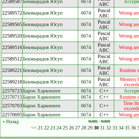
22589587
Бекмырадов Юсуп
0674
Accept
ABC
Pascal
22589572
Бекмырадов Юсуп
0674
Wrong an
ABC
Pascal
22589565
Бекмырадов Юсуп
0674
Wrong an
ABC
Pascal
22589520
Бекмырадов Юсуп
0674
Wrong an
ABC
Pascal
22589516
Бекмырадов Юсуп
0674
Wrong an
ABC
Pascal
22589512
Бекмырадов Юсуп
0674
Wrong an
ABC
Pascal
22589221
Бекмырадов Юсуп
0674
Runtime e
ABC
Pascal
Memory l
22589218
Бекмырадов Юсуп
0674
ABC
exceed
22570723
Барон Харконнен
0674
C++
Accept
22570715
Барон Харконнен
0674
C++
Runtime e
Time li
22570703
Барон Харконнен
0674
C++
exceed
22570695
Барон Харконнен
0674
C++
Wrong an
« Назад
№581 - №600
<<
21
22
23
24
25
26
27
28
29
30
31
32
33
34
35
36