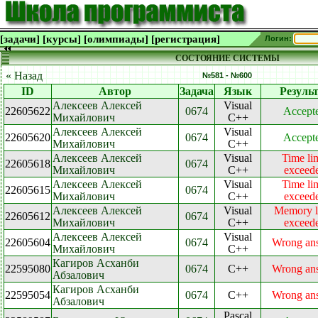
[задачи]
[курсы]
[олимпиады]
[регистрация]
Логин:
СОСТОЯНИЕ СИСТЕМЫ
« Назад
№581 - №600
ID
Автор
Задача
Язык
Резуль
Алексеев Алексей
Visual
22605622
0674
Accept
Михайлович
C++
Алексеев Алексей
Visual
22605620
0674
Accept
Михайлович
C++
Алексеев Алексей
Visual
Time li
22605618
0674
Михайлович
C++
exceed
Алексеев Алексей
Visual
Time li
22605615
0674
Михайлович
C++
exceed
Алексеев Алексей
Visual
Memory l
22605612
0674
Михайлович
C++
exceed
Алексеев Алексей
Visual
22605604
0674
Wrong an
Михайлович
C++
Кагиров Асханби
22595080
0674
C++
Wrong an
Абзалович
Кагиров Асханби
22595054
0674
C++
Wrong an
Абзалович
Pascal