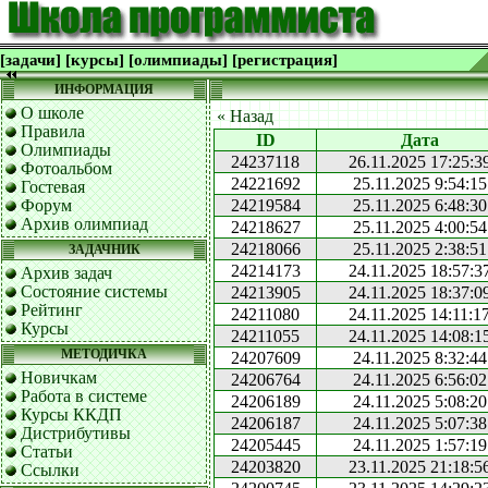
[задачи]
[курсы]
[олимпиады]
[регистрация]
ИНФОРМАЦИЯ
О школе
« Назад
Правила
ID
Дата
Олимпиады
24237118
26.11.2025 17:25:3
Фотоальбом
24221692
25.11.2025 9:54:15
Гостевая
Форум
24219584
25.11.2025 6:48:30
Архив олимпиад
24218627
25.11.2025 4:00:54
24218066
25.11.2025 2:38:51
ЗАДАЧНИК
24214173
24.11.2025 18:57:3
Архив задач
Состояние системы
24213905
24.11.2025 18:37:0
Рейтинг
24211080
24.11.2025 14:11:1
Курсы
24211055
24.11.2025 14:08:1
МЕТОДИЧКА
24207609
24.11.2025 8:32:44
Новичкам
24206764
24.11.2025 6:56:02
Работа в системе
24206189
24.11.2025 5:08:20
Курсы ККДП
24206187
24.11.2025 5:07:38
Дистрибутивы
24205445
24.11.2025 1:57:19
Статьи
24203820
23.11.2025 21:18:5
Ссылки