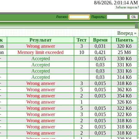
8/6/2026, 2:01:14 AM
Забыли пароль?
Логин:
Пароль:
Вперед »
к
Результат
Тест
Время
Память
on
Wrong answer
3
0,031
320 Кб
on
Memory limit exceeded
10
0,421
25 Мб
+
Accepted
0,015
330 Кб
Accepted
0,03
331 Кб
Accepted
0,03
331 Кб
+
Accepted
0,03
314 Кб
+
Wrong answer
3
0,015
318 Кб
+
Wrong answer
5
0,015
362 Кб
+
Wrong answer
2
0,015
354 Кб
+
Wrong answer
1
326 Кб
+
Wrong answer
5
0,015
322 Кб
+
Wrong answer
3
0,015
322 Кб
+
Wrong answer
2
0,015
318 Кб
+
Wrong answer
2
0,015
318 Кб
+
Wrong answer
2
0,015
318 Кб