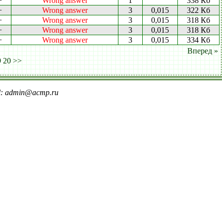
+
Wrong answer
1
338 Кб
+
Wrong answer
3
0,015
322 Кб
+
Wrong answer
3
0,015
318 Кб
+
Wrong answer
3
0,015
318 Кб
+
Wrong answer
3
0,015
334 Кб
Вперед »
9
20
>>
il: admin@acmp.ru