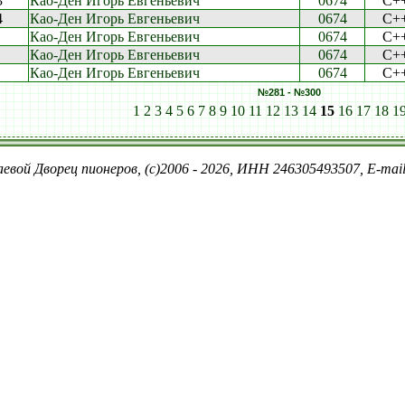
3
Као-Ден Игорь Евгеньевич
0674
C+
4
Као-Ден Игорь Евгеньевич
0674
C+
Као-Ден Игорь Евгеньевич
0674
C+
Као-Ден Игорь Евгеньевич
0674
C+
Као-Ден Игорь Евгеньевич
0674
C+
№281 - №300
1
2
3
4
5
6
7
8
9
10
11
12
13
14
15
16
17
18
1
евой Дворец пионеров, (c)2006 - 2026, ИНН 246305493507, E-ma