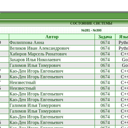
СОСТОЯНИЕ СИСТЕМЫ
№281 - №300
Автор
Задача
Язы
9
Филиппова Анна
0674
Pyth
Великов Иван Александрович
0674
Pyth
Хабиров Марсель Ринатович
0674
C+
Захаров Илья Николаевич
0674
Go
Галимов Илья Тимурович
0674
Go
7
Као-Ден Игорь Евгеньевич
0674
C+
9
Као-Ден Игорь Евгеньевич
0674
C+
7
Неизвестный
0674
C+
5
Неизвестный
0674
C+
Као-Ден Игорь Евгеньевич
0674
C+
Као-Ден Игорь Евгеньевич
0674
C+
Галимов Илья Тимурович
0674
C+
Галимов Илья Тимурович
0674
C+
Као-Ден Игорь Евгеньевич
0674
C+
6
Као-Ден Игорь Евгеньевич
0674
C+