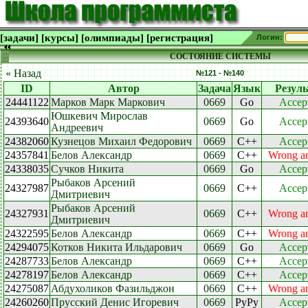
[задачи]
[курсы]
[олимпиады]
[регистрация]
Логин:
СОСТОЯНИЕ СИСТЕМЫ
« Назад
№121 - №140
ID
Автор
Задача
Язык
Резуль
24441122
Марков Марк Маркович
0669
Go
Accep
Юшкевич Мирослав
24393640
0669
Go
Accep
Андреевич
24382060
Кузнецов Михаил Федорович
0669
C++
Accep
24357841
Белов Александр
0669
C++
Wrong a
24338035
Сучков Никита
0669
Go
Accep
Рыбаков Арсений
24327987
0669
C++
Accep
Дмитриевич
Рыбаков Арсений
24327931
0669
C++
Wrong a
Дмитриевич
24322595
Белов Александр
0669
C++
Wrong a
24294075
Котков Никита Ильдарович
0669
Go
Accep
24287733
Белов Александр
0669
C++
Accep
24278197
Белов Александр
0669
C++
Accep
24275087
Абдухоликов Фазильджон
0669
C++
Wrong a
24260260
Прусский Денис Игоревич
0669
PyPy
Accep