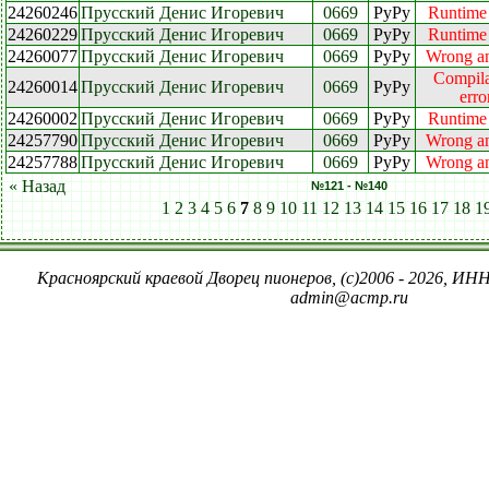
24260246
Прусский Денис Игоревич
0669
PyPy
Runtime 
24260229
Прусский Денис Игоревич
0669
PyPy
Runtime 
24260077
Прусский Денис Игоревич
0669
PyPy
Wrong a
Compila
24260014
Прусский Денис Игоревич
0669
PyPy
erro
24260002
Прусский Денис Игоревич
0669
PyPy
Runtime 
24257790
Прусский Денис Игоревич
0669
PyPy
Wrong a
24257788
Прусский Денис Игоревич
0669
PyPy
Wrong a
« Назад
№121 - №140
1
2
3
4
5
6
7
8
9
10
11
12
13
14
15
16
17
18
1
Красноярский краевой Дворец пионеров, (c)2006 - 2026, ИНН
admin@acmp.ru