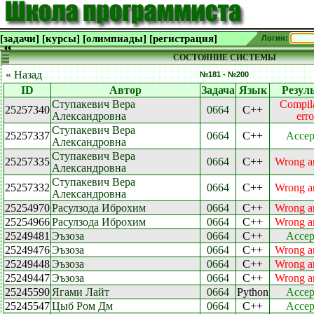
[задачи]
[курсы]
[олимпиады]
[регистрация]
Логин:
СОСТОЯНИЕ СИСТЕМЫ
« Назад
№181 - №200
ID
Автор
Задача
Язык
Резул
Ступакевич Вера
Compil
25257340
0664
C++
Александровна
erro
Ступакевич Вера
25257337
0664
C++
Accep
Александровна
Ступакевич Вера
25257335
0664
C++
Wrong a
Александровна
Ступакевич Вера
25257332
0664
C++
Wrong a
Александровна
25254970
Расулзода Иброхим
0664
C++
Wrong a
25254966
Расулзода Иброхим
0664
C++
Wrong a
25249481
Эъзоза
0664
C++
Accep
25249476
Эъзоза
0664
C++
Wrong a
25249448
Эъзоза
0664
C++
Wrong a
25249447
Эъзоза
0664
C++
Wrong a
25245590
Ягами Лайт
0664
Python
Accep
25245547
Цыб Ром Дм
0664
C++
Accep