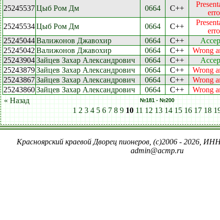
Present
25245537
Цыб Ром Дм
0664
C++
erro
Present
25245534
Цыб Ром Дм
0664
C++
erro
25245044
Валижонов Джавохир
0664
C++
Accep
25245042
Валижонов Джавохир
0664
C++
Wrong a
25243904
Зайцев Захар Александрович
0664
C++
Accep
25243879
Зайцев Захар Александрович
0664
C++
Wrong a
25243867
Зайцев Захар Александрович
0664
C++
Wrong a
25243860
Зайцев Захар Александрович
0664
C++
Wrong a
« Назад
№181 - №200
1
2
3
4
5
6
7
8
9
10
11
12
13
14
15
16
17
18
1
Красноярский краевой Дворец пионеров, (c)2006 - 2026, ИНН
admin@acmp.ru