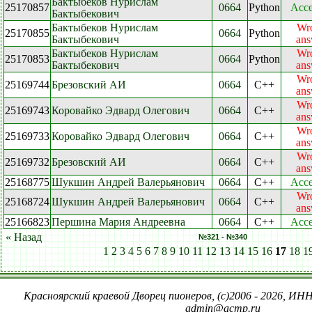
Бактыбеков Нурислам
25170857
0664
Python
Acce
Бактыбекович
Бактыбеков Нурислам
Wr
25170855
0664
Python
Бактыбекович
ans
Бактыбеков Нурислам
Wr
25170853
0664
Python
Бактыбекович
ans
Wr
25169744
Брезовский АИ
0664
C++
ans
Wr
25169743
Коровайко Эдвард Олегович
0664
C++
ans
Wr
25169733
Коровайко Эдвард Олегович
0664
C++
ans
Wr
25169732
Брезовский АИ
0664
C++
ans
25168775
Шукшин Андрей Валерьянович
0664
C++
Acce
Wr
25168724
Шукшин Андрей Валерьянович
0664
C++
ans
25166823
Першина Мария Андреевна
0664
C++
Acce
« Назад
№321 - №340
1
2
3
4
5
6
7
8
9
10
11
12
13
14
15
16
17
18
1
Красноярский краевой Дворец пионеров, (c)2006 - 2026, ИНН
admin@acmp.ru