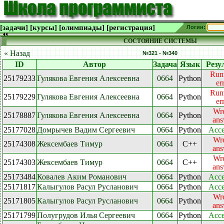
[задачи]
[курсы]
[олимпиады]
[регистрация]
Логин:
СОСТОЯНИЕ СИСТЕМЫ
« Назад
№321 - №340
ID
Автор
Задача
Язык
Резу
Run
25179233
Гулякова Евгения Алексеевна
0664
Python
er
Run
25179229
Гулякова Евгения Алексеевна
0664
Python
er
Wr
25178887
Гулякова Евгения Алексеевна
0664
Python
ans
25177028
Домрычев Вадим Сергеевич
0664
Python
Acce
Wr
25174308
Жексембаев Тимур
0664
C++
ans
Wr
25174303
Жексембаев Тимур
0664
C++
ans
25173484
Ковалев Аким Романович
0664
Python
Acce
25171817
Калыгулов Расул Русланович
0664
Python
Acce
Wr
25171805
Калыгулов Расул Русланович
0664
Python
ans
25171799
Полугрудов Илья Сергеевич
0664
Python
Acce