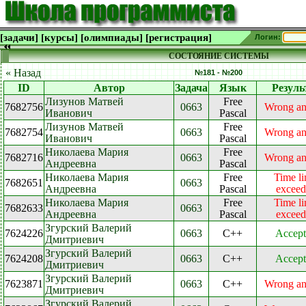
[задачи]
[курсы]
[олимпиады]
[регистрация]
Логин:
СОСТОЯНИЕ СИСТЕМЫ
« Назад
№181 - №200
ID
Автор
Задача
Язык
Резуль
Лизунов Матвей
Free
7682756
0663
Wrong a
Иванович
Pascal
Лизунов Матвей
Free
7682754
0663
Wrong a
Иванович
Pascal
Николаева Мария
Free
7682716
0663
Wrong a
Андреевна
Pascal
Николаева Мария
Free
Time li
7682651
0663
Андреевна
Pascal
exceed
Николаева Мария
Free
Time li
7682633
0663
Андреевна
Pascal
exceed
Згурский Валерий
7624226
0663
C++
Accept
Дмитриевич
Згурский Валерий
7624208
0663
C++
Accept
Дмитриевич
Згурский Валерий
7623871
0663
C++
Wrong a
Дмитриевич
Згурский Валерий