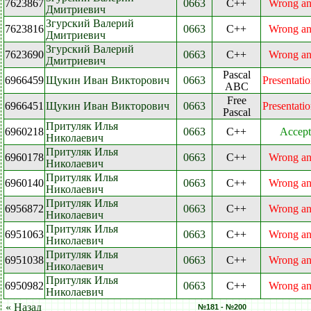
7623867
0663
C++
Wrong a
Дмитриевич
Згурский Валерий
7623816
0663
C++
Wrong a
Дмитриевич
Згурский Валерий
7623690
0663
C++
Wrong a
Дмитриевич
Pascal
6966459
Щукин Иван Викторович
0663
Presentatio
ABC
Free
6966451
Щукин Иван Викторович
0663
Presentatio
Pascal
Притуляк Илья
6960218
0663
C++
Accept
Николаевич
Притуляк Илья
6960178
0663
C++
Wrong a
Николаевич
Притуляк Илья
6960140
0663
C++
Wrong a
Николаевич
Притуляк Илья
6956872
0663
C++
Wrong a
Николаевич
Притуляк Илья
6951063
0663
C++
Wrong a
Николаевич
Притуляк Илья
6951038
0663
C++
Wrong a
Николаевич
Притуляк Илья
6950982
0663
C++
Wrong a
Николаевич
« Назад
№181 - №200