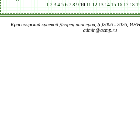
1
2
3
4
5
6
7
8
9
10
11
12
13
14
15
16
17
18
1
Красноярский краевой Дворец пионеров, (c)2006 - 2026, ИНН
admin@acmp.ru