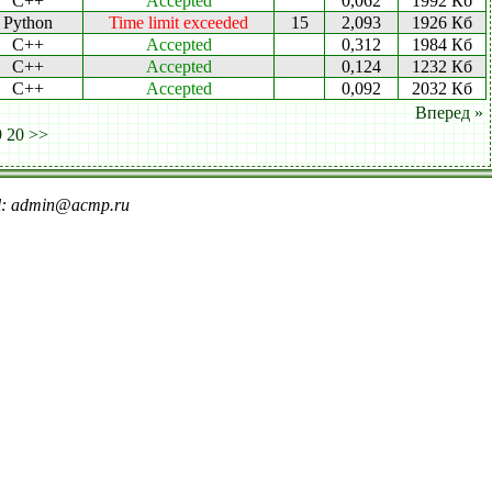
C++
Accepted
0,062
1992 Кб
Python
Time limit exceeded
15
2,093
1926 Кб
C++
Accepted
0,312
1984 Кб
C++
Accepted
0,124
1232 Кб
C++
Accepted
0,092
2032 Кб
Вперед »
9
20
>>
il: admin@acmp.ru