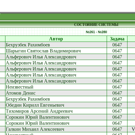
СОСТОЯНИЕ СИСТЕМЫ
№261 - №280
Автор
Задача
Бехрузбек Рахимбоев
0647
Шарыгин Святослав Владимирович
0647
Альферович Илья Александрович
0647
Альферович Илья Александрович
0647
Альферович Илья Александрович
0647
Альферович Илья Александрович
0647
Альферович Илья Александрович
0647
Неизвестный
0647
Атомов Денис
0647
Бехрузбек Рахимбоев
0647
Обедин Кирилл Евгеньевич
0647
Тихомиров Арсений Андреевич
0647
Сорокин Юрий Валентинович
0647
Сорокин Юрий Валентинович
0647
Галкин Михаил Алексеевич
0647
V