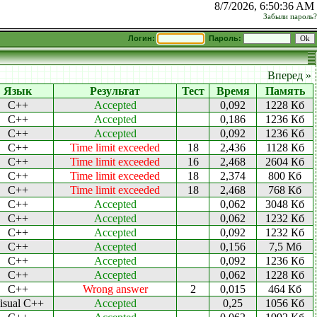
8/7/2026, 6:50:36 AM
Забыли пароль?
Логин:
Пароль:
Вперед »
Язык
Результат
Тест
Время
Память
C++
Accepted
0,092
1228 Кб
C++
Accepted
0,186
1236 Кб
C++
Accepted
0,092
1236 Кб
C++
Time limit exceeded
18
2,436
1128 Кб
C++
Time limit exceeded
16
2,468
2604 Кб
C++
Time limit exceeded
18
2,374
800 Кб
C++
Time limit exceeded
18
2,468
768 Кб
C++
Accepted
0,062
3048 Кб
C++
Accepted
0,062
1232 Кб
C++
Accepted
0,092
1232 Кб
C++
Accepted
0,156
7,5 Мб
C++
Accepted
0,092
1236 Кб
C++
Accepted
0,062
1228 Кб
C++
Wrong answer
2
0,015
464 Кб
isual C++
Accepted
0,25
1056 Кб