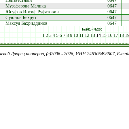
Неизвестный
0647
Музафарова Малика
0647
Юсуфов Иосиф Руфатович
0647
Суюнов Бехруз
0647
Максуд Бахриддинов
0647
№261 - №280
1
2
3
4
5
6
7
8
9
10
11
12
13
14
15
16
17
18
1
евой Дворец пионеров, (c)2006 - 2026, ИНН 246305493507, E-ma