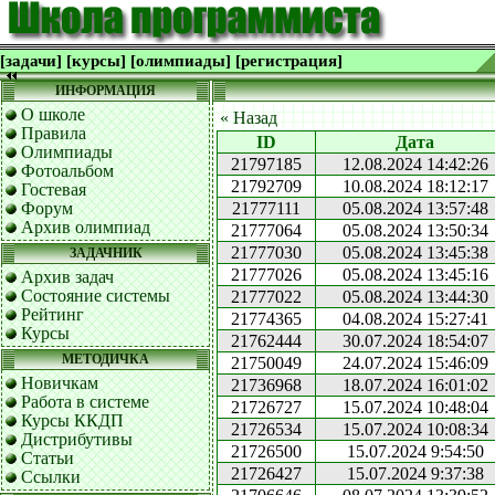
[задачи]
[курсы]
[олимпиады]
[регистрация]
ИНФОРМАЦИЯ
О школе
« Назад
Правила
ID
Дата
Олимпиады
21797185
12.08.2024 14:42:26
Фотоальбом
21792709
10.08.2024 18:12:17
Гостевая
Форум
21777111
05.08.2024 13:57:48
Архив олимпиад
21777064
05.08.2024 13:50:34
21777030
05.08.2024 13:45:38
ЗАДАЧНИК
21777026
05.08.2024 13:45:16
Архив задач
Состояние системы
21777022
05.08.2024 13:44:30
Рейтинг
21774365
04.08.2024 15:27:41
Курсы
21762444
30.07.2024 18:54:07
МЕТОДИЧКА
21750049
24.07.2024 15:46:09
Новичкам
21736968
18.07.2024 16:01:02
Работа в системе
21726727
15.07.2024 10:48:04
Курсы ККДП
21726534
15.07.2024 10:08:34
Дистрибутивы
21726500
15.07.2024 9:54:50
Статьи
21726427
15.07.2024 9:37:38
Ссылки