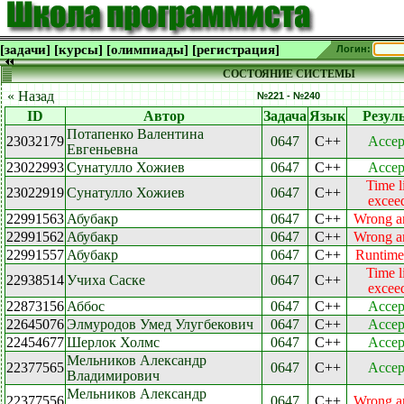
[задачи]
[курсы]
[олимпиады]
[регистрация]
Логин:
СОСТОЯНИЕ СИСТЕМЫ
« Назад
№221 - №240
ID
Автор
Задача
Язык
Резул
Потапенко Валентина
23032179
0647
C++
Accep
Евгеньевна
23022993
Сунатулло Хожиев
0647
C++
Accep
Time l
23022919
Сунатулло Хожиев
0647
C++
excee
22991563
Абубакр
0647
C++
Wrong a
22991562
Абубакр
0647
C++
Wrong a
22991557
Абубакр
0647
C++
Runtime 
Time l
22938514
Учиха Саске
0647
C++
excee
22873156
Аббос
0647
C++
Accep
22645076
Элмуродов Умед Улугбекович
0647
C++
Accep
22454677
Шерлок Холмс
0647
C++
Accep
Мельников Александр
22377565
0647
C++
Accep
Владимирович
Мельников Александр
22377556
0647
C++
Wrong a