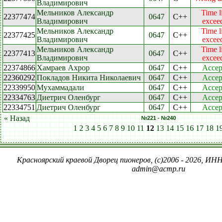
Владимирович
Мельников Александр
Time l
22377474
0647
C++
Владимирович
excee
Мельников Александр
Time l
22377425
0647
C++
Владимирович
excee
Мельников Александр
Time l
22377413
0647
C++
Владимирович
excee
22374866
Хамраев Ахрор
0647
C++
Accep
22360292
Покладов Никита Николаевич
0647
C++
Accep
22339950
Мухаммадали
0647
C++
Accep
22334763
Диетрич Оленбург
0647
C++
Accep
22334751
Диетрич Оленбург
0647
C++
Accep
« Назад
№221 - №240
1
2
3
4
5
6
7
8
9
10
11
12
13
14
15
16
17
18
1
Красноярский краевой Дворец пионеров, (c)2006 - 2026, ИНН
admin@acmp.ru