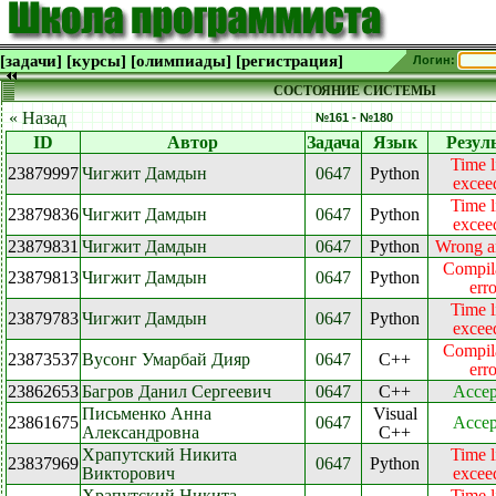
[задачи]
[курсы]
[олимпиады]
[регистрация]
Логин:
СОСТОЯНИЕ СИСТЕМЫ
« Назад
№161 - №180
ID
Автор
Задача
Язык
Резул
Time l
23879997
Чигжит Дамдын
0647
Python
excee
Time l
23879836
Чигжит Дамдын
0647
Python
excee
23879831
Чигжит Дамдын
0647
Python
Wrong a
Compil
23879813
Чигжит Дамдын
0647
Python
erro
Time l
23879783
Чигжит Дамдын
0647
Python
excee
Compil
23873537
Вусонг Умарбай Дияр
0647
C++
erro
23862653
Багров Данил Сергеевич
0647
C++
Accep
Письменко Анна
Visual
23861675
0647
Accep
Александровна
C++
Храпутский Никита
Time l
23837969
0647
Python
Викторович
excee
Храпутский Никита
Time l