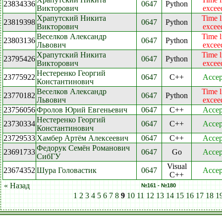
23834336
0647
Python
Викторович
excee
Храпутский Никита
Time l
23819398
0647
Python
Викторович
excee
Веселков Александр
Time l
23803136
0647
Python
Львович
excee
Храпутский Никита
Time l
23795426
0647
Python
Викторович
excee
Нестеренко Георгий
23775922
0647
C++
Accep
Константинович
Веселков Александр
Time l
23770182
0647
Python
Львович
excee
23756056
Фролов Юрий Евгеньевич
0647
C++
Accep
Нестеренко Георгий
23730334
0647
C++
Accep
Константинович
23729533
Хамбер Артём Алексеевич
0647
C++
Accep
Федорук Семён Романович
23691733
0647
Go
Accep
СибГУ
Visual
23674352
Шура Головастик
0647
Accep
C++
« Назад
№161 - №180
1
2
3
4
5
6
7
8
9
10
11
12
13
14
15
16
17
18
1