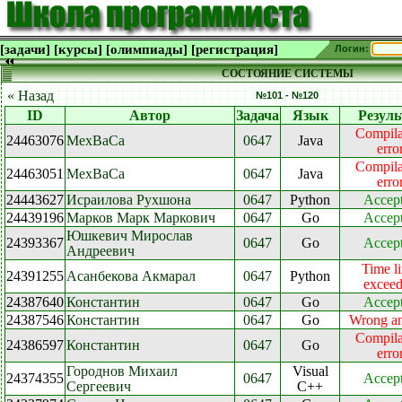
[задачи]
[курсы]
[олимпиады]
[регистрация]
Логин:
СОСТОЯНИЕ СИСТЕМЫ
« Назад
№101 - №120
ID
Автор
Задача
Язык
Резуль
Compila
24463076
МехВаСа
0647
Java
erro
Compila
24463051
МехВаСа
0647
Java
erro
24443627
Исраилова Рухшона
0647
Python
Accep
24439196
Марков Марк Маркович
0647
Go
Accep
Юшкевич Мирослав
24393367
0647
Go
Accep
Андреевич
Time li
24391255
Асанбекова Акмарал
0647
Python
excee
24387640
Константин
0647
Go
Accep
24387546
Константин
0647
Go
Wrong a
Compila
24386597
Константин
0647
Go
erro
Городнов Михаил
Visual
24374355
0647
Accep
Сергеевич
C++