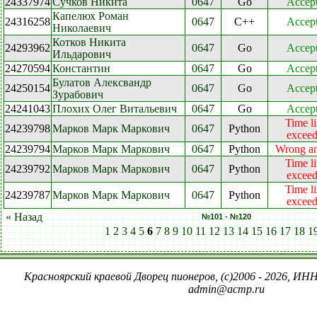
24337974
Сучков Никита
0647
Go
Accep
Капелюх Роман
24316258
0647
C++
Accep
Николаевич
Котков Никита
24293962
0647
Go
Accep
Ильдарович
24270594
Константин
0647
Go
Accep
Булатов Алексвандр
24250154
0647
Go
Accep
Зурабович
24241043
Плохих Олег Витальевич
0647
Go
Accep
Time li
24239798
Марков Марк Маркович
0647
Python
excee
24239794
Марков Марк Маркович
0647
Python
Wrong a
Time li
24239792
Марков Марк Маркович
0647
Python
excee
Time li
24239787
Марков Марк Маркович
0647
Python
excee
« Назад
№101 - №120
1
2
3
4
5
6
7
8
9
10
11
12
13
14
15
16
17
18
1
Красноярский краевой Дворец пионеров, (c)2006 - 2026, ИНН
admin@acmp.ru