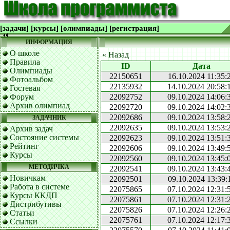
[задачи]
[курсы]
[олимпиады]
[регистрация]
ИНФОРМАЦИЯ
О школе
« Назад
Правила
ID
Дата
Олимпиады
22150651
16.10.2024 11:35:
Фотоальбом
22135932
14.10.2024 20:58:
Гостевая
Форум
22092752
09.10.2024 14:06:
Архив олимпиад
22092720
09.10.2024 14:02:
22092686
09.10.2024 13:58:
ЗАДАЧНИК
22092635
09.10.2024 13:53:
Архив задач
Состояние системы
22092623
09.10.2024 13:51:
Рейтинг
22092606
09.10.2024 13:49:
Курсы
22092560
09.10.2024 13:45:
МЕТОДИЧКА
22092541
09.10.2024 13:43:
Новичкам
22092501
09.10.2024 13:39:
Работа в системе
22075865
07.10.2024 12:31:
Курсы ККДП
22075861
07.10.2024 12:31:
Дистрибутивы
22075826
07.10.2024 12:26:
Статьи
22075761
07.10.2024 12:17:
Ссылки