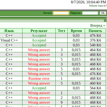
8/7/2026, 10:04:40 PM
Забыли пароль?
Логин:
Пароль:
Вперед »
Язык
Результат
Тест
Время
Память
C++
Accepted
0,03
476 Кб
Visual C++
Accepted
0,03
376 Кб
C++
Accepted
0,03
540 Кб
C++
Wrong answer
3
0,015
464 Кб
C++
Wrong answer
3
0,015
468 Кб
C++
Wrong answer
5
0,015
464 Кб
C++
Wrong answer
3
0,015
468 Кб
C++
Wrong answer
5
0,03
468 Кб
C++
Wrong answer
5
0,015
476 Кб
C++
Runtime error
1
468 Кб
C++
Wrong answer
5
0,015
460 Кб
C++
Accepted
0,03
564 Кб
C++
Wrong answer
1
460 Кб
C++
Wrong answer
2
0,015
468 Кб
C++
Wrong answer
9
0,015
468 Кб