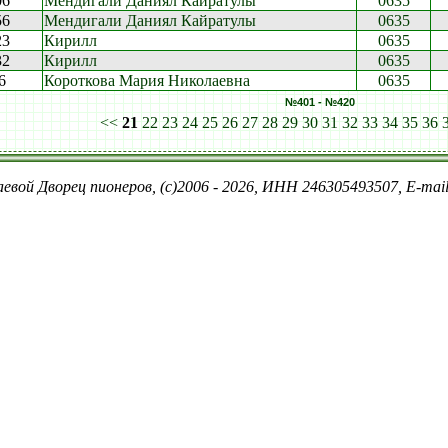
06
Мендигали Даниял Кайратулы
0635
56
Мендигали Даниял Кайратулы
0635
23
Кирилл
0635
32
Кирилл
0635
6
Короткова Мария Николаевна
0635
№401 - №420
<<
21
22
23
24
25
26
27
28
29
30
31
32
33
34
35
36
евой Дворец пионеров, (c)2006 - 2026, ИНН 246305493507, E-ma