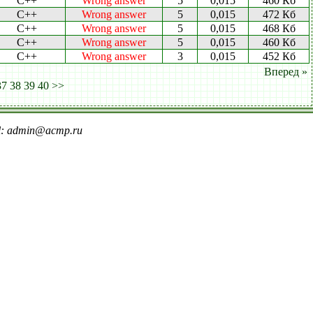
C++
Wrong answer
5
0,015
460 Кб
C++
Wrong answer
5
0,015
472 Кб
C++
Wrong answer
5
0,015
468 Кб
C++
Wrong answer
5
0,015
460 Кб
C++
Wrong answer
3
0,015
452 Кб
Вперед »
37
38
39
40
>>
il: admin@acmp.ru