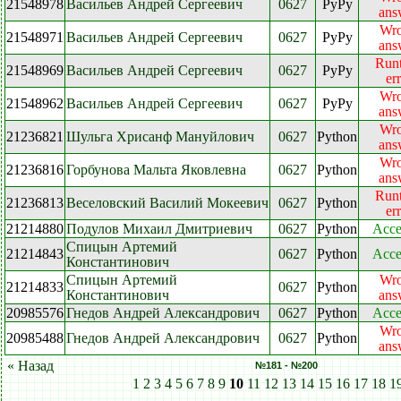
21548978
Васильев Андрей Сергеевич
0627
PyPy
ans
Wr
21548971
Васильев Андрей Сергеевич
0627
PyPy
ans
Run
21548969
Васильев Андрей Сергеевич
0627
PyPy
er
Wr
21548962
Васильев Андрей Сергеевич
0627
PyPy
ans
Wr
21236821
Шульга Хрисанф Мануйлович
0627
Python
ans
Wr
21236816
Горбунова Мальта Яковлевна
0627
Python
ans
Run
21236813
Веселовский Василий Мокеевич
0627
Python
er
21214880
Подулов Михаил Дмитриевич
0627
Python
Acce
Спицын Артемий
21214843
0627
Python
Acce
Константинович
Спицын Артемий
Wr
21214833
0627
Python
Константинович
ans
20985576
Гнедов Андрей Александрович
0627
Python
Acce
Wr
20985488
Гнедов Андрей Александрович
0627
Python
ans
« Назад
№181 - №200
1
2
3
4
5
6
7
8
9
10
11
12
13
14
15
16
17
18
1