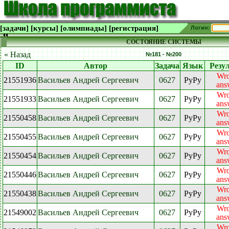
[задачи]
[курсы]
[олимпиады]
[регистрация]
Логин:
СОСТОЯНИЕ СИСТЕМЫ
« Назад
№181 - №200
ID
Автор
Задача
Язык
Резу
Wr
21551936
Васильев Андрей Сергеевич
0627
PyPy
ans
Wr
21551933
Васильев Андрей Сергеевич
0627
PyPy
ans
Wr
21550458
Васильев Андрей Сергеевич
0627
PyPy
ans
Wr
21550455
Васильев Андрей Сергеевич
0627
PyPy
ans
Wr
21550454
Васильев Андрей Сергеевич
0627
PyPy
ans
Wr
21550446
Васильев Андрей Сергеевич
0627
PyPy
ans
Wr
21550438
Васильев Андрей Сергеевич
0627
PyPy
ans
Wr
21549002
Васильев Андрей Сергеевич
0627
PyPy
ans
Wr